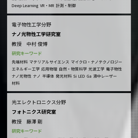
Deep Learning
VR・MR
計測・制御
電子物性工学分野
ナノ光物性工学研究室
教授 中村 俊博
研究キーワード
先端材料
マテリアルサイエンス
マイクロ・ナノテクノロジー
エネルギー工学
応用物理
自然・物質科学
光波工学
電子物性
ナノ光物性
ナノ
半導体
発光材料
Si
LED
Ga
液中レーザー
材料
光エレクトロニクス分野
フォトニクス研究室
教授 藤澤 剛
研究キーワード