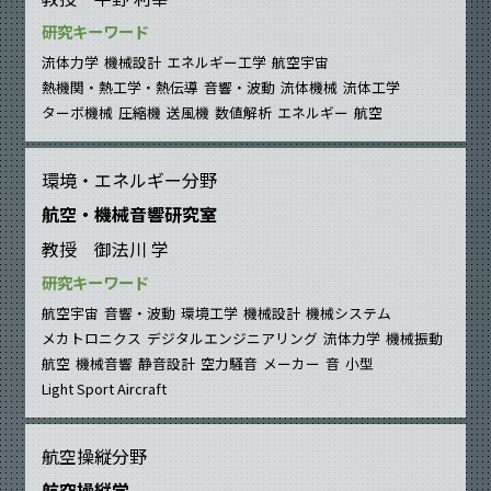
研究キーワード
流体力学
機械設計
エネルギー工学
航空宇宙
熱機関・熱工学・熱伝導
音響・波動
流体機械
流体工学
ターボ機械
圧縮機
送風機
数値解析
エネルギー
航空
環境・エネルギー分野
航空・機械音響研究室
教授 御法川 学
研究キーワード
航空宇宙
音響・波動
環境工学
機械設計
機械システム
メカトロニクス
デジタルエンジニアリング
流体力学
機械振動
航空
機械音響
静音設計
空力騒音
メーカー
音
小型
Light Sport Aircraft
航空操縦分野
航空操縦学