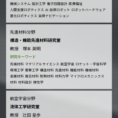
機械システム
設計工学
電子回路設計
医療福祉
人間支援ロボティクス
AI
自律ロボット
ロボットハードウェア
進化ロボティクス
自律ナビゲーション
先進材料分野
構造・機能先進材料研究室
教授 塚本 英明
研究キーワード
先端材料
マテリアルサイエンス
航空宇宙
ロケット・宇宙科学
環境工学
衝撃工学
構造材料
先進材料
機能材料
機械材料
金属材料
複合材料
耐熱材料
材料力学
マイクロメカニックス
材料
材料設計
弾性学
航空宇宙分野
流体工学研究室
教授 辻田 星歩