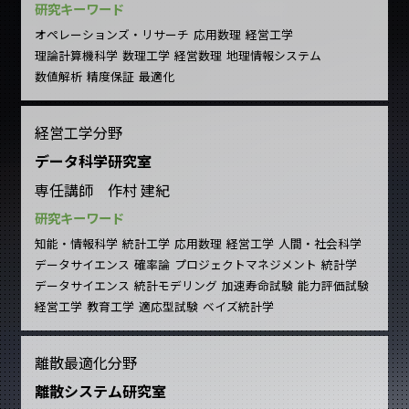
研究キーワード
オペレーションズ・リサーチ
応用数理
経営工学
理論計算機科学
数理工学
経営数理
地理情報システム
数値解析
精度保証
最適化
経営工学分野
データ科学研究室
専任講師 作村 建紀
研究キーワード
知能・情報科学
統計工学
応用数理
経営工学
人間・社会科学
データサイエンス
確率論
プロジェクトマネジメント
統計学
データサイエンス
統計モデリング
加速寿命試験
能力評価試験
経営工学
教育工学
適応型試験
ベイズ統計学
離散最適化分野
離散システム研究室