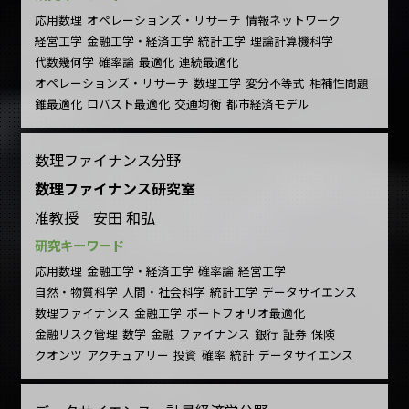
応用数理
オペレーションズ・リサーチ
情報ネットワーク
経営工学
金融工学・経済工学
統計工学
理論計算機科学
代数幾何学
確率論
最適化
連続最適化
オペレーションズ・リサーチ
数理工学
変分不等式
相補性問題
錐最適化
ロバスト最適化
交通均衡
都市経済モデル
数理ファイナンス分野
数理ファイナンス研究室
准教授 安田 和弘
研究キーワード
応用数理
金融工学・経済工学
確率論
経営工学
自然・物質科学
人間・社会科学
統計工学
データサイエンス
数理ファイナンス
金融工学
ポートフォリオ最適化
金融リスク管理
数学
金融
ファイナンス
銀行
証券
保険
クオンツ
アクチュアリー
投資
確率
統計
データサイエンス