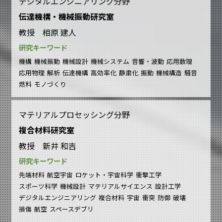
デジタルエンジニアリング分野
伝達機構・機械振動研究室
教授 相原 建人
研究キーワード
機構
機械振動
機械設計
機械システム
音響・波動
応用数理
応用物理
解析
伝達機構
高効率化
静粛化
振動
機械構造
騒音
燃料
モノづくり
マテリアルプロセッシング分野
複合材料研究室
教授 新井 和吉
研究キーワード
先端材料
航空宇宙
ロケット・宇宙科学
衝撃工学
スポーツ科学
機械設計
マテリアルサイエンス
設計工学
デジタルエンジニアリング
複合材料
宇宙
衝突
防御
破壊
損傷
航空
スペースデブリ