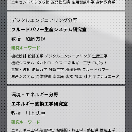
エキセントリック収縮
遅発性筋痛
応用健康科学
身体教育学
デジタルエンジニアリング分野
フルードパワー生産システム研究室
教授 加藤 友規
研究キーワード
機械設計
設計工学
デジタルエンジニアリング
生産工学
機械システム
メカトロニクス
エネルギー工学
ロボット
音響・波動
流体力学
計算工学
機械振動
フルードパワー
生産システム
流体機械
空気圧
楽器
加工
計測
アクチュエータ
環境・エネルギー分野
エネルギー変換工学研究室
教授 川上 忠重
研究キーワード
エネルギー工学
航空宇宙
熱機関・熱工学・熱伝導
燃焼工学