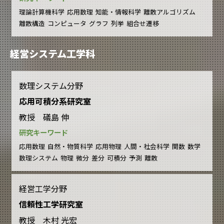
理論計算機科学
応用数理
知能・情報科学
離散アルゴリズム
離散構造
コンピュータ
グラフ
列挙
組合せ遷移
経営システム工学科
数理システム分野
応用可積分系研究室
教授 礒島 伸
研究キーワード
応用数理
自然・物質科学
応用物理
人間・社会科学
関数
数学
数理システム
物理
微分
差分
可積分
予測
離散
経営工学分野
信頼性工学研究室
教授 木村 光宏