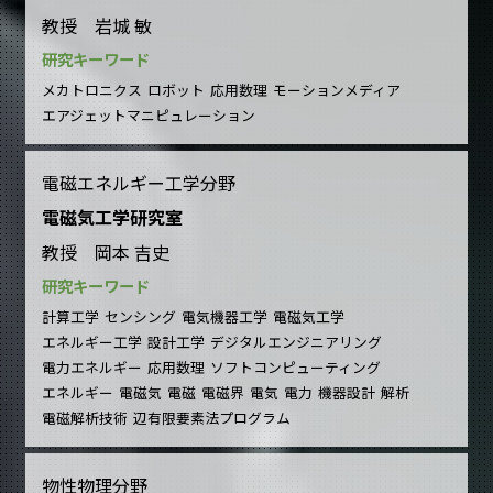
教授 岩城 敏
研究キーワード
メカトロニクス
ロボット
応用数理
モーションメディア
エアジェットマニピュレーション
電磁エネルギー工学分野
電磁気工学研究室
教授 岡本 吉史
研究キーワード
計算工学
センシング
電気機器工学
電磁気工学
エネルギー工学
設計工学
デジタルエンジニアリング
電力エネルギー
応用数理
ソフトコンピューティング
エネルギー
電磁気
電磁
電磁界
電気
電力
機器設計
解析
電磁解析技術
辺有限要素法プログラム
物性物理分野