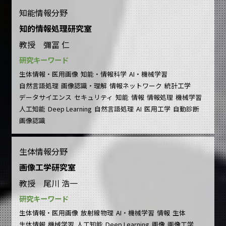
知能情報分野
知的情報処理研究室
教授 彌冨 仁
研究キーワード
生体情報・医用画像
知能・情報科学
AI・機械学習
自然言語処理
画像認識・理解
情報ネットワーク
統計工学
データサイエンス
セキュリティ
知能
情報
情報処理
機械学習
人工知能
Deep Learning
自然言語処理
AI
医用工学
自動診断
画像認識
生体情報分野
画像工学研究室
教授 尾川 浩一
研究キーワード
生体情報・医用画像
放射線物理
AI・機械学習
情報
生体
生体情報
機械学習
人工知能
Deep Learning
画像
画像工学