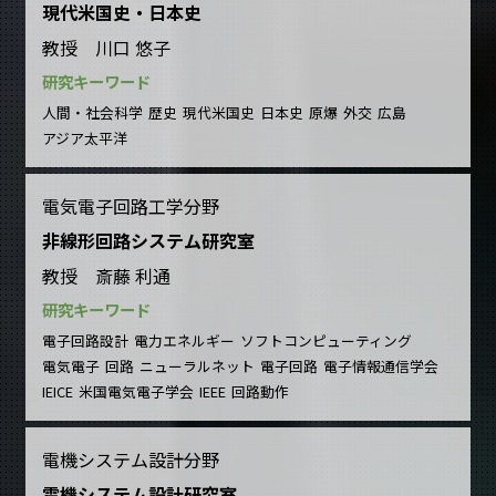
現代米国史・日本史
教授 川口 悠子
研究キーワード
人間・社会科学
歴史
現代米国史
日本史
原爆
外交
広島
アジア太平洋
電気電子回路工学分野
非線形回路システム研究室
教授 斎藤 利通
研究キーワード
電子回路設計
電力エネルギー
ソフトコンピューティング
電気電子
回路
ニューラルネット
電子回路
電子情報通信学会
IEICE
米国電気電子学会
IEEE
回路動作
電機システム設計分野
電機システム設計研究室