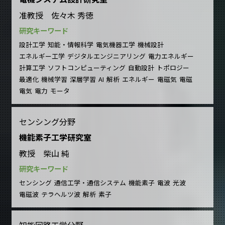
准教授 佐々木 秀徳
研究キーワード
設計工学
知能・情報科学
電気機器工学
機械設計
エネルギー工学
デジタルエンジニアリング
電力エネルギー
計算工学
ソフトコンピューティング
自動設計
トポロジー
最適化
機械学習
深層学習
AI
解析
エネルギー
電磁気
電磁
電気
電力
モータ
センシング分野
機能素子工学研究室
教授 柴山 純
研究キーワード
センシング
通信工学・通信システム
機能素子
電波
光波
電磁波
テラヘルツ波
解析
素子