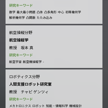
研究キーワード
数学
最大最小問題
凸体
凸多角形
中心
初等幾何学
解析幾何学
凸関数
たたみ込み
航空操縦分野
航空操縦学
教授 坂本 真
研究キーワード
航空宇宙
航空機操縦学
-
ロボティクス分野
人間支援ロボット研究室
教授 チャピ ゲンツィ
研究キーワード
メカトロニクス
ロボット
知能・情報科学
機械設計