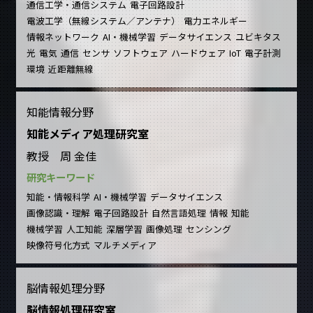
通信工学・通信システム
電子回路設計
電波工学（無線システム／アンテナ）
電力エネルギー
情報ネットワーク
AI・機械学習
データサイエンス
ユビキタス
光
電気
通信
センサ
ソフトウェア
ハードウェア
IoT
電子計測
環境
近距離無線
知能情報分野
知能メディア処理研究室
教授 周 金佳
研究キーワード
知能・情報科学
AI・機械学習
データサイエンス
画像認識・理解
電子回路設計
自然言語処理
情報
知能
機械学習
人工知能
深層学習
画像処理
センシング
映像符号化方式
マルチメディア
脳情報処理分野
脳情報処理研究室