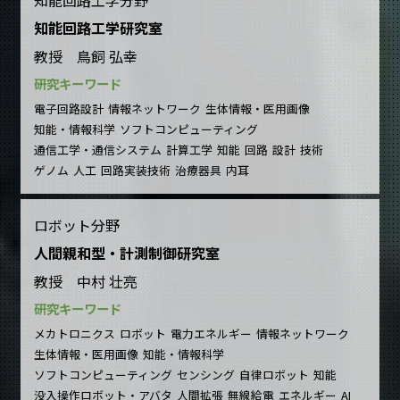
知能回路工学分野
知能回路工学研究室
教授 鳥飼 弘幸
研究キーワード
電子回路設計
情報ネットワーク
生体情報・医用画像
知能・情報科学
ソフトコンピューティング
通信工学・通信システム
計算工学
知能
回路
設計
技術
ゲノム
人工
回路実装技術
治療器具
内耳
ロボット分野
人間親和型・計測制御研究室
教授 中村 壮亮
研究キーワード
メカトロニクス
ロボット
電力エネルギー
情報ネットワーク
生体情報・医用画像
知能・情報科学
ソフトコンピューティング
センシング
自律ロボット
知能
没入操作ロボット・アバタ
人間拡張
無線給電
エネルギー
AI