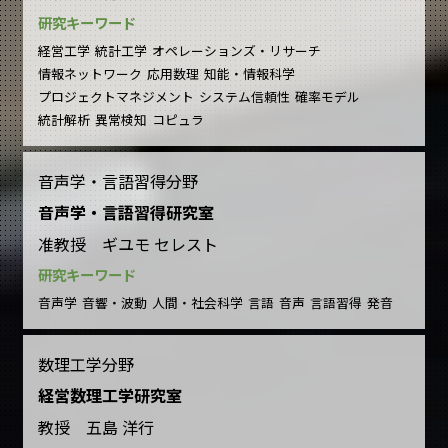
研究キーワード
経営工学
統計工学
オペレーションズ・リサーチ
情報ネットワーク
応用数理
知能・情報科学
プロジェクトマネジメント
システム信頼性
確率モデル
統計解析
異常検知
コピュラ
音声学・言語習得分野
音声学・言語習得研究室
准教授 ギユモ セレスト
研究キーワード
音声学
音響・波動
人間・社会科学
言語
音声
言語習得
発音
数理工学分野
経営数理工学研究室
教授 五島 洋行