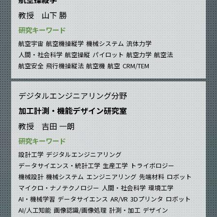
教授 山下 勝
研究キーワード
航空宇宙
航空機操縦学
機械システム
流体力学
人間・社会科学
航空操縦
パイロット
航空力学
航空法
航空安全
飛行機操縦法
航空機
航空
CRM/TEM
デジタルエンジニアリング分野
加工計測・機能デザイン研究室
教授 吉田 一朗
研究キーワード
設計工学
デジタルエンジニアリング
データサイエンス・統計工学
生産工学
トライボロジー
機械設計
機械システム
エンジニアリング
先端材料
ロボット
マイクロ・ナノテクノロジー
人間・社会科学
環境工学
AI・機械学習
データサイエンス
AR/VR
3Dプリンタ
ロボット
AI/人工知能
画像認識/画像処理
計測・加工
デザイン