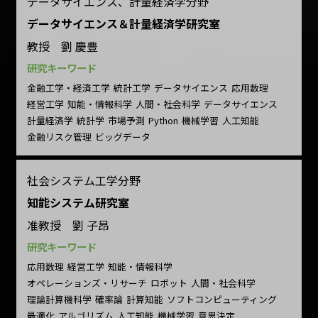
データサイエンス、計量経済学分野
データサイエンス＆計量経済学研究室
教授 劉 慶豊
研究キーワード
金融工学・経済工学
統計工学
データサイエンス
応用数理
経営工学
知能・情報科学
人間・社会科学
データサイエンス
計量経済学
統計学
市場予測
Python
機械学習
人工知能
金融リスク管理
ビッグデータ
社会システム工学分野
知能システム研究室
准教授 劉 子昂
研究キーワード
応用数理
経営工学
知能・情報科学
オペレーションズ・リサーチ
ロボット
人間・社会科学
理論計算機科学
確率論
計算知能
ソフトコンピューティング
最適化
アルゴリズム
人工知能
機械学習
意思決定