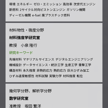
環境
エネルギー
ゼロ・エミッション
高効率
次世代エンジン
新燃料
2サイクル対向ピストンエンジン
ガソリン機関
ディーゼル機関
e-fuel
廃プラスチック燃料
材料物性・強度分野
材料強度学研究室
教授 小泉 隆行
研究キーワード
先端材料
マテリアルサイエンス
デジタルエンジニアリング
機械設計
データサイエンス・統計工学
生産工学
衝撃工学
構造材料
永久強度
非熱的応力
熱的応力
巨大ひずみ加工
ひずみ速度敏感性
材料試験
実験力学
材料強度
転位
幾何学分野、解析学分野
数学研究室
准教授 坂田 繁洋