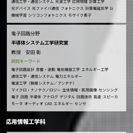
通信工学・通信システム
光波工学
応用物理
計算工学
光デバイス
光ファイバ通信
フォトニクス
計算電磁気学
Si
機械学習
シリコンフォトニクス
モザイク素子
電子回路分野
半導体システム工学研究室
教授 安田 彰
研究キーワード
電子回路設計
音響・波動
電気機器工学
エネルギー工学
通信工学・通信システム
電力エネルギー
電波工学（無線システム／アンテナ）
マイクロ・ナノテクノロジー
生体情報・医用画像
センシング
電子
回路
半導体
アナログ
デジタル
回路技術
高速
スピーカ
モータ
オーディオ
CAD
エネルギー
センサ
応用情報工学科