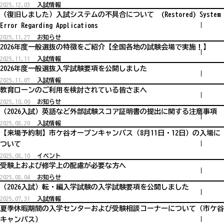
2025.12.03
入試情報
（復旧しました）入試システムの不具合について (Restored) System
Error Regarding Applications
2025.11.27
お知らせ
2026年度一般選抜の特徴をご紹介【全国各地の試験会場で実施！】
2025.11.11
入試情報
2026年度一般選抜入学試験要項を公開しました
2025.11.07
入試情報
教育ローンのご利用を検討されている皆さまへ
2025.10.09
お知らせ
（2026入試）英語など外部試験スコア証明書の提出に関する注意事項
2025.08.20
入試情報
【来場予約制】市ケ谷オープンキャンパス（8月11日・12日）の入場に
ついて
2025.08.10
イベント
受験上および修学上の配慮が必要な方へ
2025.08.04
お知らせ
（2026入試）転・編入学試験の入学試験要項を公開しました
2025.07.31
入試情報
夏季休暇期間の入学センターおよび受験相談コーナーについて（市ケ谷
キャンパス）