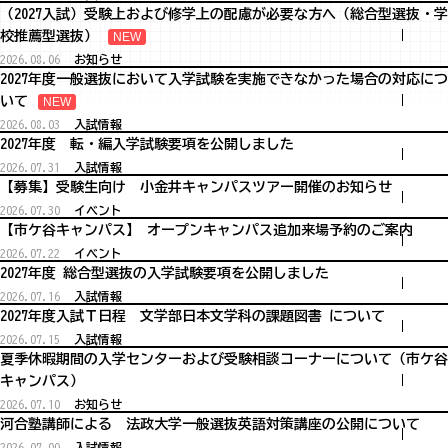
（2027入試）受験上および修学上の配慮が必要な方へ（総合型選抜・学
校推薦型選抜）
2026.08.06
お知らせ
2027年度一般選抜において入学試験を実施できなかった場合の対応につ
いて
2026.08.03
入試情報
2027年度 転・編入学試験要項を公開しました
2026.07.31
入試情報
【募集】受験生向け 小金井キャンパスツアー開催のお知らせ
2026.07.30
イベント
【市ケ谷キャンパス】 オープンキャンパス追加来場予約のご案内
2026.07.22
イベント
2027年度 総合型選抜の入学試験要項を公開しました
2026.07.16
入試情報
2027年度入試Ｔ日程 文学部日本文学科の課題図書 について
2026.07.15
入試情報
夏季休暇期間の入学センターおよび受験相談コーナーについて（市ケ谷
キャンパス）
2026.07.10
お知らせ
河合塾講師による 法政大学一般選抜英語対策講座の公開について
2026.07.09
入試情報