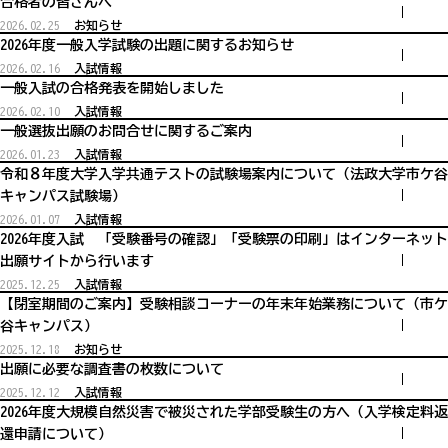
合格者の皆さんへ
2026.02.25
お知らせ
2026年度一般入学試験の出題に関するお知らせ
2026.02.16
入試情報
一般入試の合格発表を開始しました
2026.02.10
入試情報
一般選抜出願のお問合せに関するご案内
2026.01.23
入試情報
令和８年度大学入学共通テストの試験場案内について（法政大学市ケ谷
キャンパス試験場）
2026.01.07
入試情報
2026年度入試 「受験番号の確認」「受験票の印刷」はインターネット
出願サイトから行います
2025.12.25
入試情報
【閉室期間のご案内】受験相談コーナーの年末年始業務について（市ケ
谷キャンパス）
2025.12.18
お知らせ
出願に必要な調査書の枚数について
2025.12.12
入試情報
2026年度大規模自然災害で被災された学部受験生の方へ（入学検定料返
還申請について）