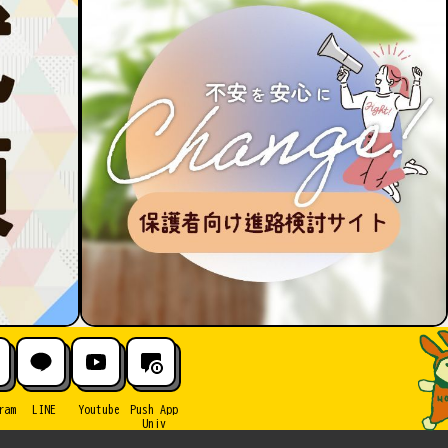
ram
LINE
Youtube
Push App
Univ