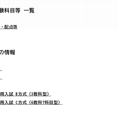
験科目等 一覧
間・配点等
の情報
）
）
試
用入試 B方式（3教科型）
用入試 C方式（6教科7科目型）