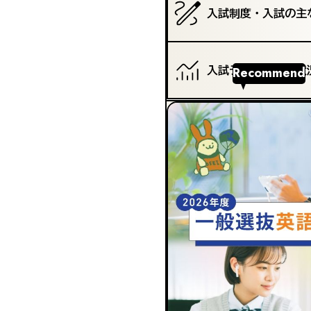
入試制度・入試の主
Recommend
入試データ・志願状