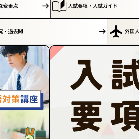
な変更点
入試要項・入試ガイド
況・過去問
外国