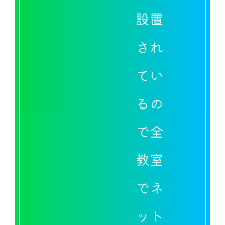
設置
され
てい
るの
で全
教室
でネ
ット