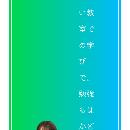
い教
室で
の学
び
で、
勉強
もは
かど