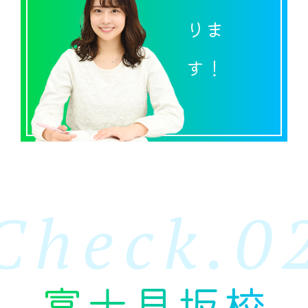
りま
す！
Check.0
富士見坂校