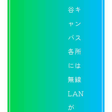
谷キ
ャン
パス
各所
には
無線
LAN
が