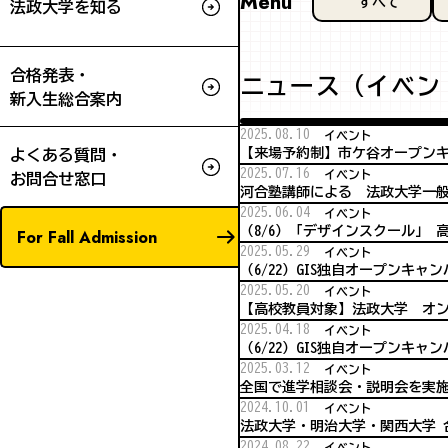
Menu
すべて
法政大学を知る
合格発表・
ニュース（イベン
新入生総合案内
2025.08.10
イベント
【来場予約制】市ケ谷オープンキ
よくある質問・
2025.07.16
イベント
お問合せ窓口
河合塾講師による 法政大学一
2025.06.04
イベント
（8/6）「デザインスクール」
For Fall Admission
2025.05.29
イベント
（6/22）GIS独自オープンキャ
2025.05.20
イベント
【高校教員対象】法政大学 オ
2025.04.18
イベント
（6/22）GIS独自オープンキャ
2025.03.12
イベント
全国で進学相談会・説明会を実
2024.10.01
イベント
法政大学・明治大学・関西大学 
2024.08.22
イベント