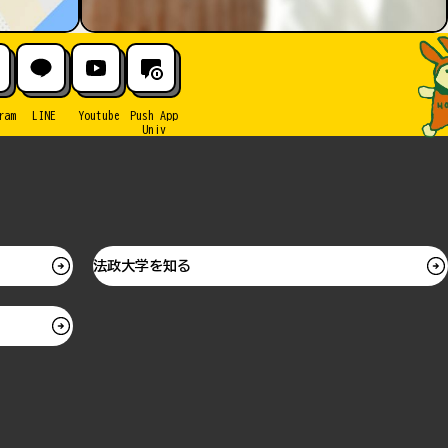
ram
LINE
Youtube
Push App
Univ
法政大学を知る