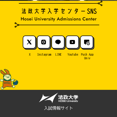
X
Instagram
LINE
Youtube
Push App
Univ
入試情報サイト