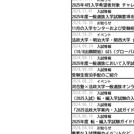
2025年4月入学希望者対象 チ
2024.11.01
入試情報
2025年度一般選抜入学試験要項
2024.10.30
お知らせ
11月の入学センターおよび受験
2024.10.01
イベント
法政大学・明治大学・関西大学 
2024.09.24
入試情報
（10/8出願開始）GIS（グロ
2024.09.11
入試情報
2025年度一般選抜において入
2024.09.09
入試情報
受験生宿泊手配のご紹介
2024.08.22
イベント
河合塾×法政大学一般選抜オンラ
2024.07.30
入試情報
（2025入試）転・編入学試験
2024.06.12
入試情報
「2025法政大学案内・入試ガ
2024.06.10
入試情報
2025年度 転・編入学試験ガイ
2024.04.04
お知らせ
重要な入試情報やイベントなど