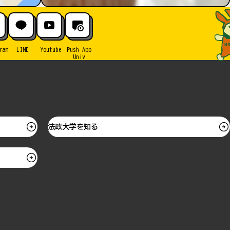
ram
LINE
Youtube
Push App
Univ
法政大学を知る