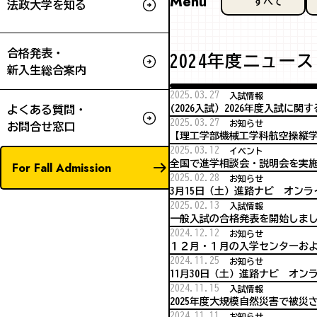
Menu
すべて
法政大学を知る
合格発表・
2024年度ニュース
新入生総合案内
2025.03.27
入試情報
(2026入試）2026年度入試に関
よくある質問・
2025.03.27
お知らせ
お問合せ窓口
【理工学部機械工学科航空操縦学
2025.03.12
イベント
全国で進学相談会・説明会を実
For Fall Admission
2025.02.28
お知らせ
3月15日（土）進路ナビ オン
2025.02.13
入試情報
一般入試の合格発表を開始しま
2024.12.12
お知らせ
１２月・１月の入学センターお
2024.11.25
お知らせ
11月30日（土）進路ナビ オ
2024.11.15
入試情報
2025年度大規模自然災害で被
2024.11.11
お知らせ