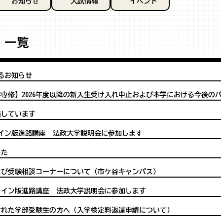
お知らせ
入試情報
イベント
 一覧
するお知らせ
専修】2026年度以降の新入生受け入れ中止および本学における今後の
施しています
ライン版進路講座 法政大学説明会に参加します
した
よび受験相談コーナーについて（市ケ谷キャンパス）
ンライン版進路講座 法政大学説明会に参加します
災された学部受験生の方へ（入学検定料返還申請について）