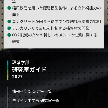
法
縮尺鉄筋を用いた配筋模型製作による立体視能力の
向上
コンクリートが固まる途中でひび割れる現象の究明
アルカリシリカ反応を抑制する補修材の開発
CO2 削減のための新しいセメントの性質に関する
研究
理系学部
研究室ガイド
2027
情報科学部 研究室一覧
デザイン工学部 研究室一覧