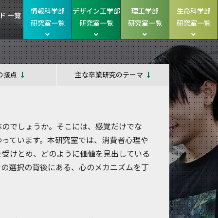
情報科学部
デザイン工学部
理工学部
生命科学部
ド 一覧
研究室一覧
研究室一覧
研究室一覧
研究室一覧
の接点
主な卒業研究のテーマ
ぶのでしょうか。そこには、感覚だけでな
わっています。本研究室では、消費者心理や
を受けとめ、どのように価値を見出している
常の選択の背後にある、心のメカニズムを丁