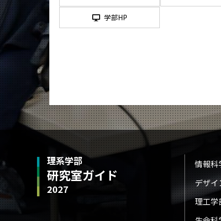
学部HP
理系学部
情報科
研究室ガイド
デザイ
2027
理工学
生命科