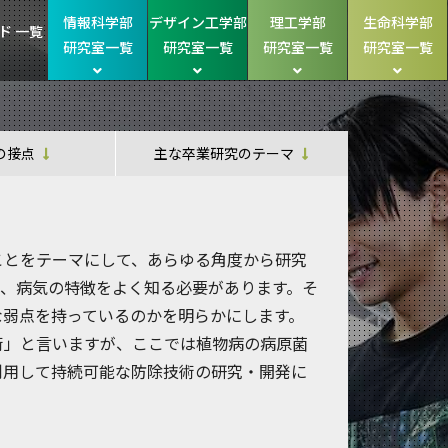
情報科学部
デザイン工学部
理工学部
生命科学部
ド 一覧
研究室一覧
研究室一覧
研究室一覧
研究室一覧
の接点
主な卒業研究のテーマ
ことをテーマにして、あらゆる角度から研究
は、病気の特徴をよく知る必要があります。そ
な弱点を持っているのかを明らかにします。
術」と言いますが、ここでは植物病の病原菌
利用して持続可能な防除技術の研究・開発に