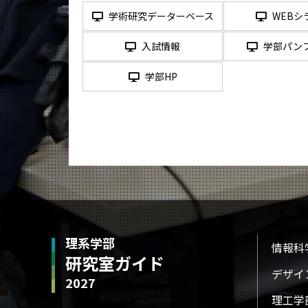
学術研究データーベース
WEBシ
入試情報
学部パン
学部HP
理系学部
情報科
研究室ガイド
デザイ
2027
理工学