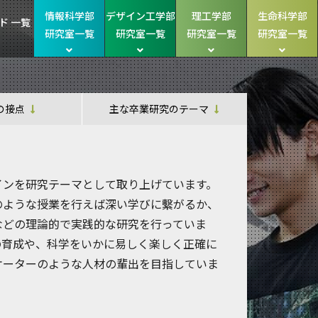
情報科学部
デザイン工学部
理工学部
生命科学部
ド 一覧
研究室一覧
研究室一覧
研究室一覧
研究室一覧
の接点
主な卒業研究のテーマ
インを研究テーマとして取り上げています。
のような授業を行えば深い学びに繫がるか、
などの理論的で実践的な研究を行っていま
の育成や、科学をいかに易しく楽しく正確に
ケーターのような人材の輩出を目指していま