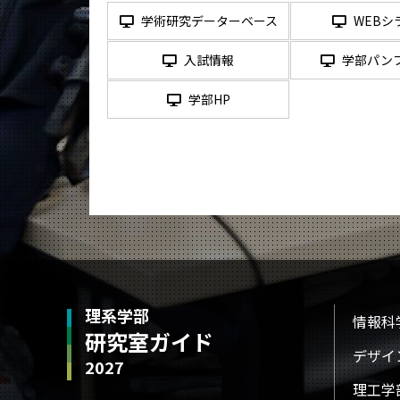
学術研究データーベース
WEBシ
入試情報
学部パン
学部HP
理系学部
情報科
研究室ガイド
デザイ
2027
理工学