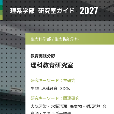
2027
理系学部
研究室ガイド
生命科学部 / 生命機能学科
教育実践分野
理科教育研究室
研究キーワード：主研究
生物
理科教育
SDGs
研究キーワード：関連研究
大気汚染・水質汚濁
廃棄物・循環型社会
資源・エネルギー問題