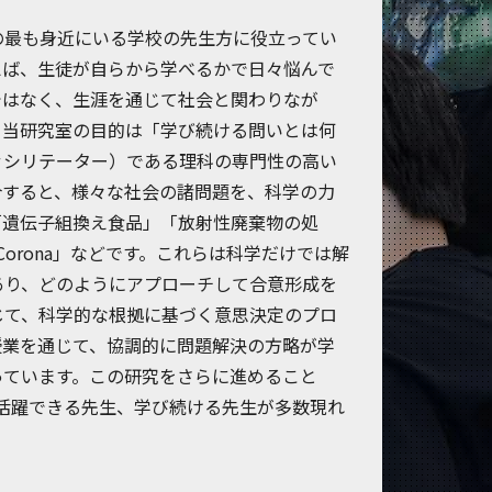
の最も身近にいる学校の先生方に役立ってい
えば、生徒が自らから学べるかで日々悩んで
ではなく、生涯を通じて社会と関わりなが
。当研究室の目的は「学び続ける問いとは何
ァシリテーター）である理科の専門性の高い
介すると、様々な社会の諸問題を、科学の力
「遺伝子組換え食品」「放射性廃棄物の処
Corona」などです。これらは科学だけでは解
あり、どのようにアプローチして合意形成を
じて、科学的な根拠に基づく意思決定のプロ
授業を通じて、協調的に問題解決の方略が学
っています。この研究をさらに進めること
で活躍できる先生、学び続ける先生が多数現れ