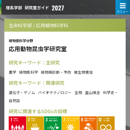
2027
理系学部
研究室ガイド
メニュー
生命科学部 / 応用植物科学科
植物医科学分野
応用動物昆虫学研究室
研究キーワード：主研究
農学
植物医科学
植物病診断・予防
微生物害虫
研究キーワード：関連研究
遺伝子・ゲノム
バイオテクノロジー
生物
里山保全
科学史・
自然誌
研究に関連するSDGsの目標