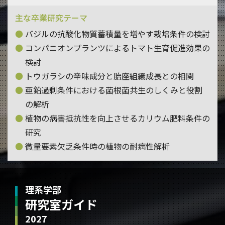
主な卒業研究テーマ
バジルの抗酸化物質蓄積量を増やす栽培条件の検討
コンパニオンプランツによるトマト生育促進効果の
検討
トウガラシの辛味成分と胎座組織成長との相関
亜鉛過剰条件における菌根菌共生のしくみと役割
の解析
植物の病害抵抗性を向上させるカリウム肥料条件の
研究
微量要素欠乏条件時の植物の耐病性解析
理系学部
研究室ガイド
2027