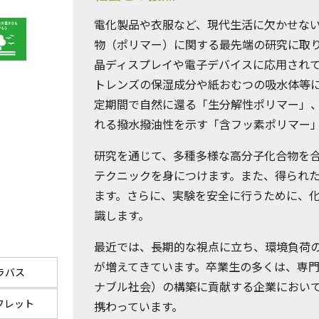
電化製品や衣服など、現代生活に欠かせな
物（ポリマー）に関する最先端の研究に取
晶ディスプレイや電子デバイスに応用され
トレンズの保湿成分や紙おむつの吸水体等
定期間で自然に還る「生分解性ポリマー」
れる撥水撥油性を示す「含フッ素ポリマー
研究を通じて、多種多様な高分子化合物を
テクニックを身につけます。また、得られ
ます。さらに、実験を安全に行うために、
識します。
最近では、長期的な視点に立ち、環境負荷
が増えてきています。卒業生の多くは、専
ラバス
ナブル社会）の構築に貢献する企業におい
フレット
携わっています。