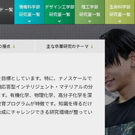
情報科学部
デザイン工学部
理工学部
生命科学部
ド 一覧
研究室一覧
研究室一覧
研究室一覧
研究室一覧
の接点
主な卒業研究のテーマ
を目標としています。特に、ナノスケールで
境応答型インテリジェント・マテリアルの分
ます。有機化学、物理化学、高分子化学を深
教育プログラムが特徴です。知識を得るだけ
合成にチャレンジできる研究環境が整ってい