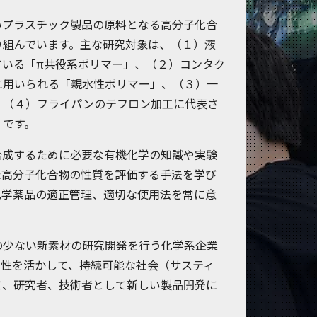
いプラスチック製品の原料となる高分子化合
り組んでいます。主な研究対象は、（１）液
ている「π共役系ポリマー」、（２）コンタク
に用いられる「親水性ポリマー」、（３）一
、（４）フライパンのテフロン加工に代表さ
」です。
合成するために必要な有機化学の知識や実験
た高分子化合物の性質を評価する手法を学び
化学薬品の適正管理、適切な使用法を常に意
の少ない新素材の研究開発を行う化学系企業
門性を活かして、持続可能な社会（サスティ
て、研究者、技術者として新しい製品開発に