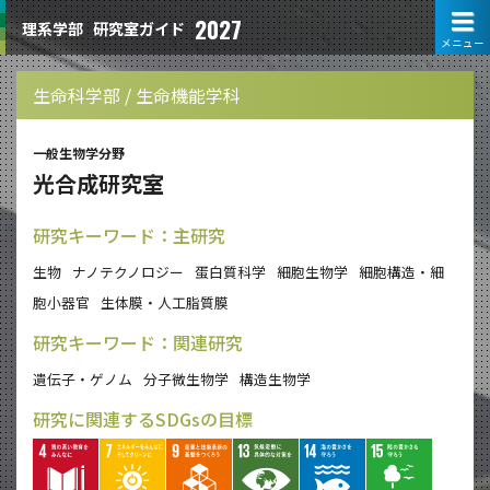
2027
理系学部
研究室ガイド
メニュー
生命科学部 / 生命機能学科
一般生物学分野
光合成研究室
研究キーワード：主研究
生物
ナノテクノロジー
蛋白質科学
細胞生物学
細胞構造・細
胞小器官
生体膜・人工脂質膜
研究キーワード：関連研究
遺伝子・ゲノム
分子微生物学
構造生物学
研究に関連するSDGsの目標