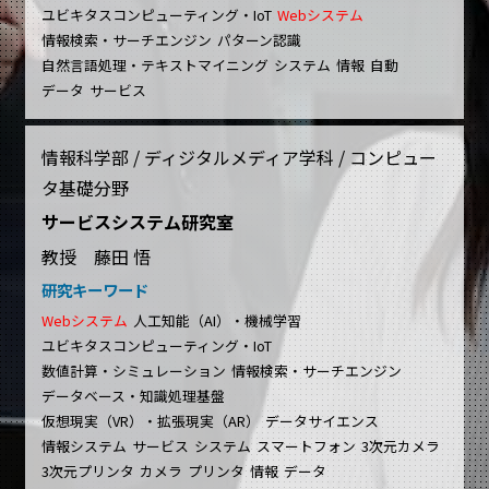
ユビキタスコンピューティング・IoT
Webシステム
情報検索・サーチエンジン
パターン認識
自然言語処理・テキストマイニング
システム
情報
自動
データ
サービス
情報科学部 / ディジタルメディア学科 / コンピュー
タ基礎分野
サービスシステム研究室
教授 藤田 悟
研究キーワード
Webシステム
人工知能（AI）・機械学習
ユビキタスコンピューティング・IoT
数値計算・シミュレーション
情報検索・サーチエンジン
データベース・知識処理基盤
仮想現実（VR）・拡張現実（AR）
データサイエンス
情報システム
サービス
システム
スマートフォン
3次元カメラ
3次元プリンタ
カメラ
プリンタ
情報
データ