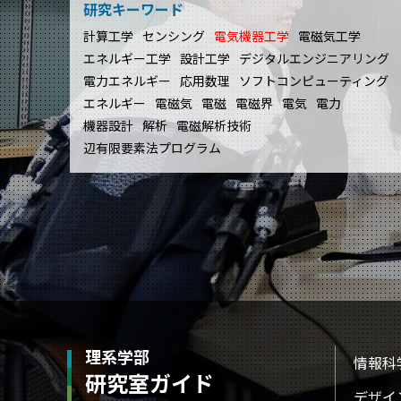
研究キーワード
計算工学
センシング
電気機器工学
電磁気工学
エネルギー工学
設計工学
デジタルエンジニアリング
電力エネルギー
応用数理
ソフトコンピューティング
エネルギー
電磁気
電磁
電磁界
電気
電力
機器設計
解析
電磁解析技術
辺有限要素法プログラム
理系学部
情報科
研究室ガイド
デザイ