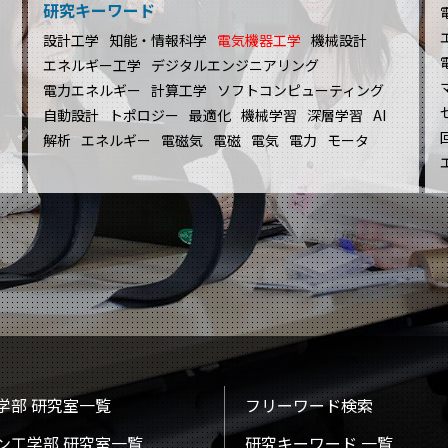
研究キーワード
設計工学
知能・情報科学
電気機器工学
機械設計
エネルギー工学
デジタルエンジニアリング
電力エネルギー
計算工学
ソフトコンピューティング
自動設計
トポロジー
最適化
機械学習
深層学習
AI
解析
エネルギー
電磁気
電磁
電気
電力
モータ
学部 研究室一覧
フリーワード検索
ン工学部 研究室一覧
研究キーワード 一覧