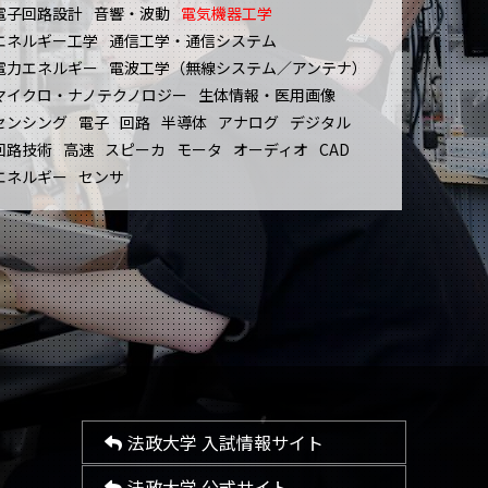
電子回路設計
音響・波動
電気機器工学
エネルギー工学
通信工学・通信システム
電力エネルギー
電波工学（無線システム／アンテナ）
マイクロ・ナノテクノロジー
生体情報・医用画像
センシング
電子
回路
半導体
アナログ
デジタル
回路技術
高速
スピーカ
モータ
オーディオ
CAD
エネルギー
センサ
法政大学 入試情報サイト
法政大学 公式サイト