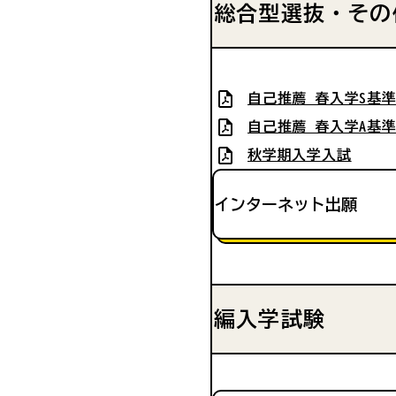
総合型選抜・その
自己推薦 春入学S基
自己推薦 春入学A基
秋学期入学入試
インターネット出願
編入学試験