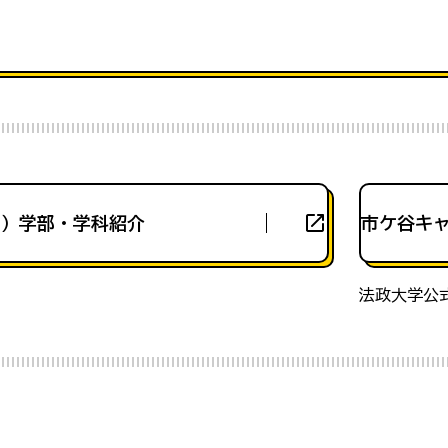
部）学部・学科紹介
市ケ谷キ
法政大学公