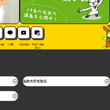
ram
LINE
Youtube
Push App
Univ
法政大学を知る