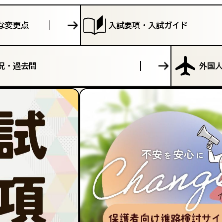
な変更点
入試要項・入試ガイド
況・過去問
外国