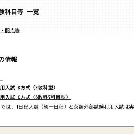
験科目等 一覧
間・配点等
の情報
）
用入試 B方式（3教科型）
用入試 C方式（6教科7科目型）
部）では、T日程入試（統一日程）と英語外部試験利用入試は