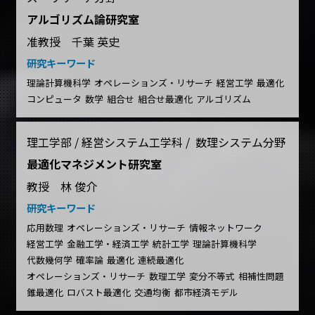
アルゴリズム論研究室
准教授 千葉 英史
研究キーワード
理論計算機科学
オペレーションズ・リサーチ
経営工学
最適化
コンピュータ
数学
組合せ
組合せ最適化
アルゴリズム
理工学部 / 経営システム工学科 / 数理システム分野
最適化マネジメント研究室
教授 林 俊介
研究キーワード
応用数理
オペレーションズ・リサーチ
情報ネットワーク
経営工学
金融工学・経済工学
統計工学
理論計算機科学
代数幾何学
確率論
最適化
連続最適化
オペレーションズ・リサーチ
数理工学
変分不等式
相補性問題
錐最適化
ロバスト最適化
交通均衡
都市経済モデル