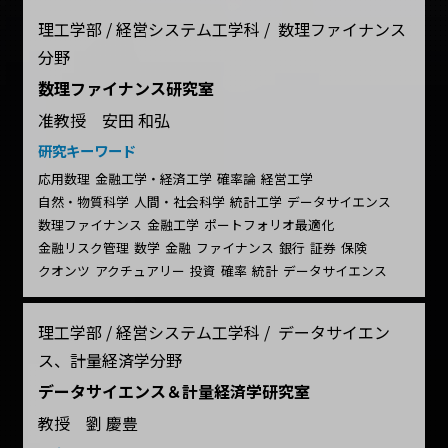
理工学部 / 経営システム工学科 / 数理ファイナンス
分野
数理ファイナンス研究室
准教授 安田 和弘
研究キーワード
応用数理
金融工学・経済工学
確率論
経営工学
自然・物質科学
人間・社会科学
統計工学
データサイエンス
数理ファイナンス
金融工学
ポートフォリオ最適化
金融リスク管理
数学
金融
ファイナンス
銀行
証券
保険
クオンツ
アクチュアリー
投資
確率
統計
データサイエンス
理工学部 / 経営システム工学科 / データサイエン
ス、計量経済学分野
データサイエンス＆計量経済学研究室
教授 劉 慶豊