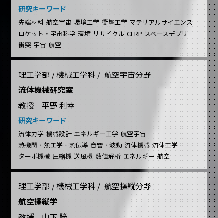
研究キーワード
先端材料
航空宇宙
環境工学
衝撃工学
マテリアルサイエンス
ロケット・宇宙科学
環境
リサイクル
CFRP
スペースデブリ
衝突
宇宙
航空
理工学部 / 機械工学科 / 航空宇宙分野
流体機械研究室
教授 平野 利幸
研究キーワード
流体力学
機械設計
エネルギー工学
航空宇宙
熱機関・熱工学・熱伝導
音響・波動
流体機械
流体工学
ターボ機械
圧縮機
送風機
数値解析
エネルギー
航空
理工学部 / 機械工学科 / 航空操縦分野
航空操縦学
教授 山下 勝