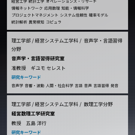
経営工学
統計工学
オペレーションズ・リサーチ
情報ネットワーク
応用数理
知能・情報科学
プロジェクトマネジメント
システム信頼性
確率モデル
統計解析
異常検知
コピュラ
理工学部 / 経営システム工学科 / 音声学・言語習得
分野
音声学・言語習得研究室
准教授 ギユモ セレスト
研究キーワード
音声学
音響・波動
人間・社会科学
言語
音声
言語習得
発音
理工学部 / 経営システム工学科 / 数理工学分野
経営数理工学研究室
教授 五島 洋行
研究キーワード