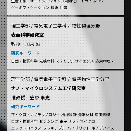
生産工学・オートメーション（自動化）
トライボロジー
ゲーミフィケーション
和紙
牡蠣
理工学部 / 電気電子工学科 / 物性物理分野
表面科学研究室
教授 加来 滋
研究キーワード
自然・物質科学
先端材料
マテリアルサイエンス
応用物理
-
理工学部 / 電気電子工学科 / 電子物性工学分野
ナノ・マイクロシステム工学研究室
准教授 笠原 崇史
研究キーワード
マイクロ・ナノテクノロジー
機械設計
先端材料
応用物理
自然・物質科学
センシング
電子
ナノ・マイクロ
エレクトロニクス
フレキシブル
ハイブリッド
電子デバイス