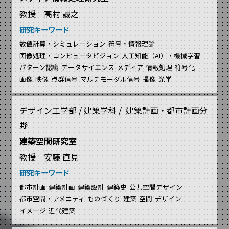
教授 高村 誠之
研究キーワード
数値計算・シミュレーション
符号・情報理論
画像処理・コンピュータビジョン
人工知能（AI）・機械学習
パターン認識
データサイエンス
メディア
情報処理
符号化
画像
映像
点群信号
マルチモーダル信号
撮像
光学
デザイン工学部 / 建築学科 / 建築計画・都市計画分
野
建築空間研究室
教授 安藤 直見
研究キーワード
都市計画
建築計画
建築設計
建築史
公共空間デザイン
都市空間・アメニティ
ものづくり
建築
空間
デザイン
イメージ
近代建築