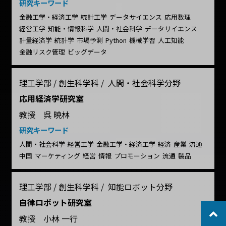
研究キーワード
金融工学・経済工学
統計工学
データサイエンス
応用数理
経営工学
知能・情報科学
人間・社会科学
データサイエンス
計量経済学
統計学
市場予測
Python
機械学習
人工知能
金融リスク管理
ビッグデータ
理工学部 / 創生科学科 / 人間・社会科学分野
応用経済学研究室
教授 呉 暁林
研究キーワード
人間・社会科学
経営工学
金融工学・経済工学
経済
産業
流通
中国
マーケティング
経営
情報
プロモーション
流通
製品
理工学部 / 創生科学科 / 知能ロボット分野
自律ロボット研究室
教授 小林 一行