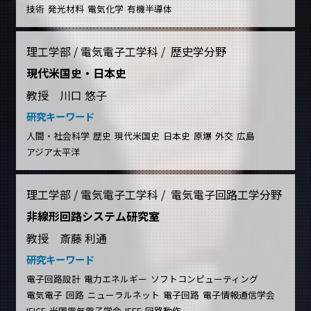
技術
発光材料
電気化学
有機半導体
理工学部 / 電気電子工学科 / 歴史学分野
現代米国史・日本史
教授 川口 悠子
研究キーワード
人間・社会科学
歴史
現代米国史
日本史
原爆
外交
広島
アジア太平洋
理工学部 / 電気電子工学科 / 電気電子回路工学分野
非線形回路システム研究室
教授 斎藤 利通
研究キーワード
電子回路設計
電力エネルギー
ソフトコンピューティング
電気電子
回路
ニューラルネット
電子回路
電子情報通信学会
IEICE
米国電気電子学会
IEEE
回路動作