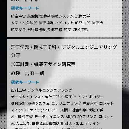
研究キーワード
航空宇宙
航空機操縦学
機械システム
流体力学
人間・社会科学
航空操縦
パイロット
航空力学
航空法
航空安全
飛行機操縦法
航空機
航空
CRM/TEM
理工学部 / 機械工学科 / デジタルエンジニアリング
分野
加工計測・機能デザイン研究室
教授 吉田 一朗
研究キーワード
設計工学
デジタルエンジニアリング
データサイエンス・統計工学
生産工学
トライボロジー
機械設計
機械システム
エンジニアリング
先端材料
ロボット
マイクロ・ナノテクノロジー
人間・社会科学
環境工学
AI・機械学習
データサイエンス
AR/VR
3Dプリンタ
ロボット
AI/人工知能
画像認識/画像処理
計測・加工
デザイン