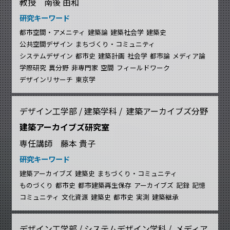
教授 南後 由和
研究キーワード
都市空間・アメニティ
建築論
建築社会学
建築史
公共空間デザイン
まちづくり・コミュニティ
システムデザイン
都市史
建築計画
社会学
都市論
メディア論
学際研究
異分野
非専門家
空間
フィールドワーク
デザインリサーチ
東京学
デザイン工学部 / 建築学科 / 建築アーカイブズ分野
建築アーカイブズ研究室
専任講師 藤本 貴子
研究キーワード
建築アーカイブズ
建築史
まちづくり・コミュニティ
ものづくり
都市史
都市建築再生保存
アーカイブズ
記録
記憶
コミュニティ
文化資源
建築史
都市史
実測
建築継承
デザイン工学部 / システムデザイン学科 / メディア