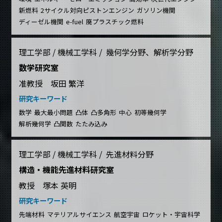
新燃料
2サイクル対向ピストンエンジン
ガソリン機関
ディーゼル機関
e-fuel
廃プラスチック燃料
理工学部 / 機械工学科 / 幾何学分野、解析学分野
数学研究室
准教授 坂田 繁洋
研究キーワード
数学
最大最小問題
凸体
凸多角形
中心
初等幾何学
解析幾何学
凸関数
たたみ込み
理工学部 / 機械工学科 / 先進材料分野
構造・機能先進材料研究室
教授 塚本 英明
研究キーワード
先端材料
マテリアルサイエンス
航空宇宙
ロケット・宇宙科学