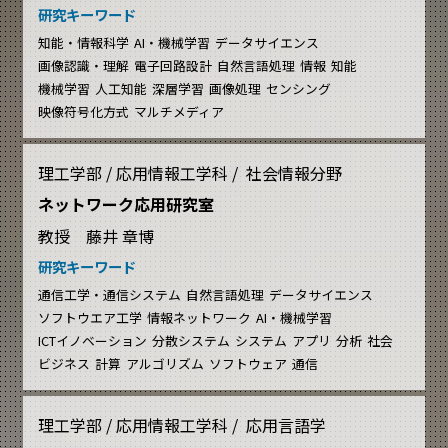
研究キーワード
知能・情報科学
AI・機械学習
データサイエンス
画像認識・理解
電子回路設計
自然言語処理
情報
知能
機械学習
人工知能
深層学習
画像処理
センシング
映像符号化方式
マルチメディア
理工学部 / 応用情報工学科 / 社会情報分野
ネットワーク応用研究室
教授 藤井 章博
研究キーワード
通信工学・通信システム
自然言語処理
データサイエンス
ソフトウエア工学
情報ネットワーク
AI・機械学習
ICTイノベーション
分散システム
システム
アプリ
分析
社会
ビジネス
計算
アルゴリズム
ソフトウェア
通信
理工学部 / 応用情報工学科 / 応用言語学