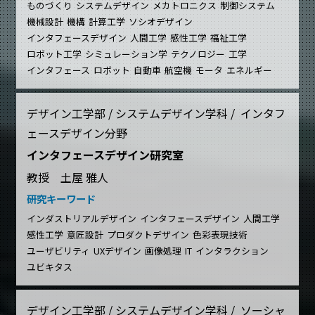
ものづくり
システムデザイン
メカトロニクス
制御システム
機械設計
機構
計算工学
ソシオデザイン
インタフェースデザイン
人間工学
感性工学
福祉工学
ロボット工学
シミュレーション学
テクノロジー
工学
インタフェース
ロボット
自動車
航空機
モータ
エネルギー
デザイン工学部 / システムデザイン学科 / インタフ
ェースデザイン分野
インタフェースデザイン研究室
教授 土屋 雅人
研究キーワード
インダストリアルデザイン
インタフェースデザイン
人間工学
感性工学
意匠設計
プロダクトデザイン
色彩表現技術
ユーザビリティ
UXデザイン
画像処理
IT
インタラクション
ユビキタス
デザイン工学部 / システムデザイン学科 / ソーシャ