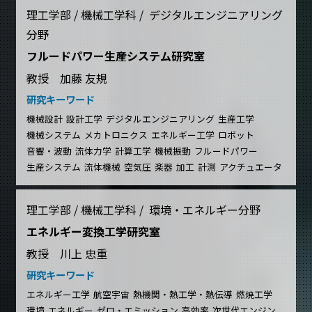
理工学部 / 機械工学科 / デジタルエンジニアリング
分野
フルードパワー生産システム研究室
教授 加藤 友規
研究キーワード
機械設計
設計工学
デジタルエンジニアリング
生産工学
機械システム
メカトロニクス
エネルギー工学
ロボット
音響・波動
流体力学
計算工学
機械振動
フルードパワー
生産システム
流体機械
空気圧
楽器
加工
計測
アクチュエータ
理工学部 / 機械工学科 / 環境・エネルギー分野
エネルギー変換工学研究室
教授 川上 忠重
研究キーワード
エネルギー工学
航空宇宙
熱機関・熱工学・熱伝導
燃焼工学
環境
エネルギー
ゼロ・エミッション
高効率
次世代エンジン