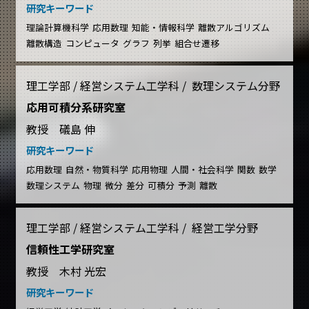
研究キーワード
理論計算機科学
応用数理
知能・情報科学
離散アルゴリズム
離散構造
コンピュータ
グラフ
列挙
組合せ遷移
理工学部 / 経営システム工学科 / 数理システム分野
応用可積分系研究室
教授 礒島 伸
研究キーワード
応用数理
自然・物質科学
応用物理
人間・社会科学
関数
数学
数理システム
物理
微分
差分
可積分
予測
離散
理工学部 / 経営システム工学科 / 経営工学分野
信頼性工学研究室
教授 木村 光宏
研究キーワード