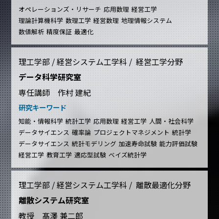
オペレーションズ・リサーチ
応用数理
経営工学
理論計算機科学
数理工学
経営数理
地理情報システム
数値解析
精度保証
最適化
理工学部 / 経営システム工学科 / 経営工学分野
データ科学研究室
専任講師 作村 建紀
研究キーワード
知能・情報科学
統計工学
応用数理
経営工学
人間・社会科学
データサイエンス
確率論
プロジェクトマネジメント
統計学
データサイエンス
統計モデリング
加速寿命試験
能力評価試験
経営工学
教育工学
適応型試験
ベイズ統計学
理工学部 / 経営システム工学科 / 離散最適化分野
離散システム研究室
教授 髙澤 兼二郎