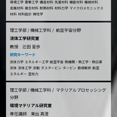
環境工学
衝撃工学
構造材料
先進材料
機能材料
機械材料
金属材料
複合材料
耐熱材料
材料力学
マイクロメカニックス
材料
材料設計
弾性学
理工学部 / 機械工学科 / 航空宇宙分野
流体工学研究室
教授 辻田 星歩
研究キーワード
流体力学
エネルギー工学
航空宇宙
熱機関・熱工学・熱伝導
流体
流体工学
流動
ガスタービン
タービン
数値解析
航空
エネルギー
空気力
理工学部 / 機械工学科 / マテリアルプロセッシング
分野
環境マテリアル研究室
専任講師 東出 真澄