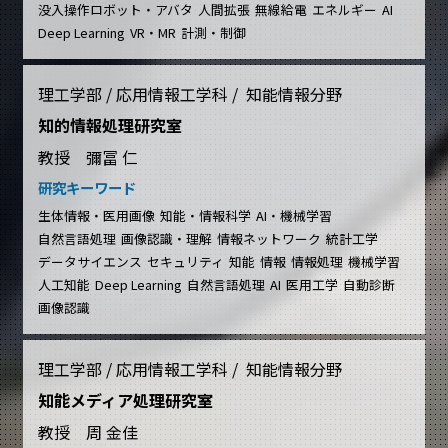
没入操作ロボット・アバタ
人間拡張
無線給電
エネルギー
AI
Deep Learning
VR・MR
計測・制御
理工学部 / 応用情報工学科 / 知能情報分野
知的情報処理研究室
教授 彌冨 仁
研究キーワード
生体情報・医用画像
知能・情報科学
AI・機械学習
自然言語処理
画像認識・理解
情報ネットワーク
統計工学
データサイエンス
セキュリティ
知能
情報
情報処理
機械学習
人工知能
Deep Learning
自然言語処理
AI
医用工学
自動診断
画像認識
理工学部 / 応用情報工学科 / 知能情報分野
知能メディア処理研究室
教授 周 金佳