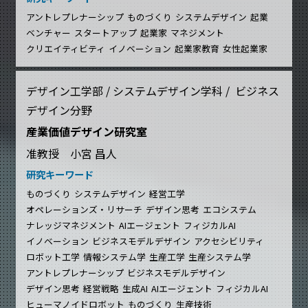
アントレプレナーシップ
ものづくり
システムデザイン
起業
ベンチャー
スタートアップ
起業家
マネジメント
クリエイティビティ
イノベーション
起業家教育
女性起業家
デザイン工学部 / システムデザイン学科 / ビジネス
デザイン分野
産業価値デザイン研究室
准教授 小宮 昌人
研究キーワード
ものづくり
システムデザイン
経営工学
オペレーションズ・リサーチ
デザイン思考
エコシステム
ナレッジマネジメント
AIエージェント
フィジカルAI
イノベーション
ビジネスモデルデザイン
アクセシビリティ
ロボット工学
情報システム学
生産工学
生産システム学
アントレプレナーシップ
ビジネスモデルデザイン
デザイン思考
経営戦略
生成AI
AIエージェント
フィジカルAI
ヒューマノイドロボット
ものづくり
生産技術