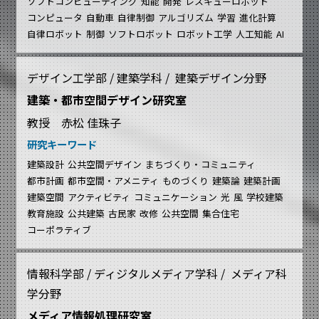
ソフトコンピューティング
知能
開発
レスキューロボット
コンピュータ
自動車
自律制御
アルゴリズム
学習
進化計算
自律ロボット
制御
ソフトロボット
ロボット工学
人工知能
AI
デザイン工学部 / 建築学科 / 建築デザイン分野
建築・都市空間デザイン研究室
教授 赤松 佳珠子
研究キーワード
建築設計
公共空間デザイン
まちづくり・コミュニティ
都市計画
都市空間・アメニティ
ものづくり
建築論
建築計画
建築空間
アクティビティ
コミュニケーション
光
風
学校建築
教育施設
公共建築
古民家
改修
公共空間
集合住宅
コーポラティブ
情報科学部 / ディジタルメディア学科 / メディア科
学分野
メディア情報処理研究室