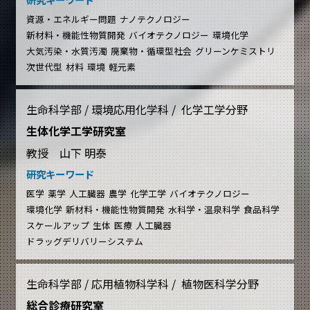
資源・エネルギー問題
ナノテクノロジー
新材料・機能性物質開発
バイオテクノロジー
環境化学
大気汚染・水質汚濁
廃棄物・循環型社会
グリーンケミストリ
次世代型
材料
環境
軽元素
生命科学部 / 環境応用化学科 / 化学工学分野
生体化学工学研究室
教授 山下 明泰
研究キーワード
医学
薬学
人工臓器
農学
化学工学
バイオテクノロジー
環境化学
新材料・機能性物質開発
水科学・温泉科学
食品科学
スケールアップ
生体
医療
人工臓器
ドラッグデリバリーシステム
生命科学部 / 応用植物科学科 / 植物医科学分野
総合診療研究室