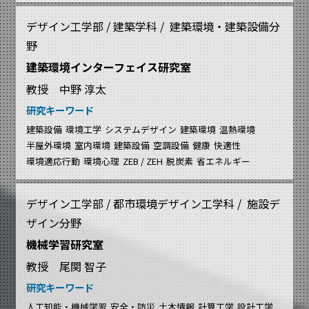
デザイン工学部 / 建築学科 / 建築環境・建築設備分
野
建築環境インターフェイス研究室
教授 中野 淳太
研究キーワード
建築設備
環境工学
システムデザイン
建築環境
温熱環境
半屋外環境
室内環境
建築設備
空調設備
健康
快適性
環境適応行動
環境心理
ZEB / ZEH
脱炭素
省エネルギー
デザイン工学部 / 都市環境デザイン工学科 / 施設デ
ザイン分野
機械学習研究室
教授 尾関 智子
研究キーワード
人工知能・機械学習
安全・防災
土木情報
計算工学
設計工学