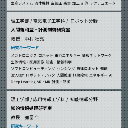
生産システム
流体機械
空気圧
楽器
加工
計測
アクチュエータ
理工学部 / 電気電子工学科 / ロボット分野
人間親和型・計測制御研究室
教授 中村 壮亮
研究キーワード
メカトロニクス
ロボット
電力エネルギー
情報ネットワーク
生体情報・医用画像
知能・情報科学
ソフトコンピューティング
センシング
自律ロボット
知能
没入操作ロボット・アバタ
人間拡張
無線給電
エネルギー
AI
Deep Learning
VR・MR
計測・制御
理工学部 / 応用情報工学科 / 知能情報分野
知的情報処理研究室
教授 彌冨 仁
研究キーワード