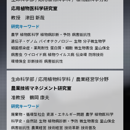
応用植物医科学研究室
教授 津田 新哉
研究キーワード
農学
植物医科学
植物病診断・予防
病害抵抗性
遺伝子・ゲノム
バイオテクノロジー
生物
分子微生物学
細菌感染症・薬剤耐性
蛋白質・細胞
微生物害虫
里山保全
病害虫
ウイロイド病
植物ウイルス病
伝染環
防除技術
環境保全
診断技術
病害抵抗性
生命科学部 / 応用植物科学科 / 農業経営学分野
農業技術マネジメント研究室
准教授 鶴岡 康夫
研究キーワード
廃棄物・循環型社会
資源・エネルギー問題
農学
植物医科学
科学史・自然誌
生物
植物病診断・予防
微生物害虫
里山保全
病害抵抗性
農業経営
技術経営
技術革新
技術普及