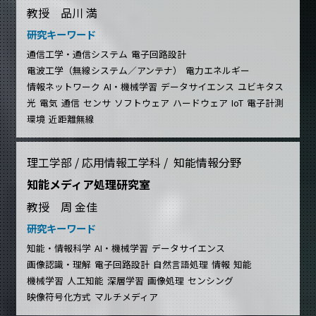
教授 品川 満
研究キーワード
通信工学・通信システム
電子回路設計
電波工学（無線システム／アンテナ）
電力エネルギー
情報ネットワーク
AI・機械学習
データサイエンス
ユビキタス
光
電気
通信
センサ
ソフトウェア
ハードウェア
IoT
電子計測
環境
近距離無線
理工学部 / 応用情報工学科 / 知能情報分野
知能メディア処理研究室
教授 周 金佳
研究キーワード
知能・情報科学
AI・機械学習
データサイエンス
画像認識・理解
電子回路設計
自然言語処理
情報
知能
機械学習
人工知能
深層学習
画像処理
センシング
映像符号化方式
マルチメディア