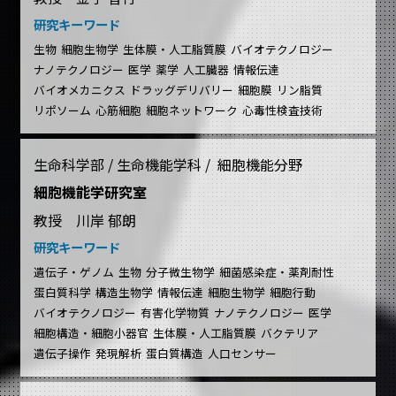
研究キーワード
生物
細胞生物学
生体膜・人工脂質膜
バイオテクノロジー
ナノテクノロジー
医学
薬学
人工臓器
情報伝達
バイオメカニクス
ドラッグデリバリー
細胞膜
リン脂質
リポソーム
心筋細胞
細胞ネットワーク
心毒性検査技術
生命科学部 / 生命機能学科 / 細胞機能分野
細胞機能学研究室
教授 川岸 郁朗
研究キーワード
遺伝子・ゲノム
生物
分子微生物学
細菌感染症・薬剤耐性
蛋白質科学
構造生物学
情報伝達
細胞生物学
細胞行動
バイオテクノロジー
有害化学物質
ナノテクノロジー
医学
細胞構造・細胞小器官
生体膜・人工脂質膜
バクテリア
遺伝子操作
発現解析
蛋白質構造
人口センサー