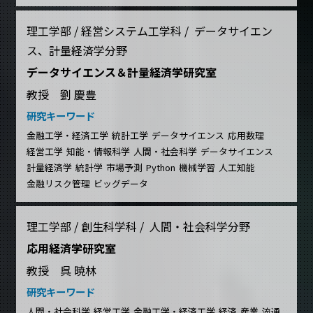
理工学部 / 経営システム工学科 / データサイエン
ス、計量経済学分野
データサイエンス＆計量経済学研究室
教授 劉 慶豊
研究キーワード
金融工学・経済工学
統計工学
データサイエンス
応用数理
経営工学
知能・情報科学
人間・社会科学
データサイエンス
計量経済学
統計学
市場予測
Python
機械学習
人工知能
金融リスク管理
ビッグデータ
理工学部 / 創生科学科 / 人間・社会科学分野
応用経済学研究室
教授 呉 暁林
研究キーワード
人間・社会科学
経営工学
金融工学・経済工学
経済
産業
流通