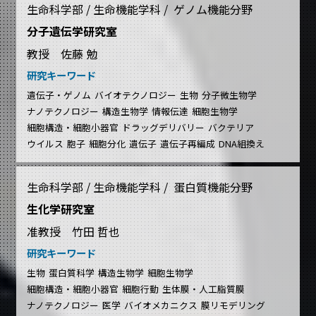
生命科学部 / 生命機能学科 / ゲノム機能分野
分子遺伝学研究室
教授 佐藤 勉
研究キーワード
遺伝子・ゲノム
バイオテクノロジー
生物
分子微生物学
ナノテクノロジー
構造生物学
情報伝達
細胞生物学
細胞構造・細胞小器官
ドラッグデリバリー
バクテリア
ウイルス
胞子
細胞分化
遺伝子
遺伝子再編成
DNA組換え
生命科学部 / 生命機能学科 / 蛋白質機能分野
生化学研究室
准教授 竹田 哲也
研究キーワード
生物
蛋白質科学
構造生物学
細胞生物学
細胞構造・細胞小器官
細胞行動
生体膜・人工脂質膜
ナノテクノロジー
医学
バイオメカニクス
膜リモデリング