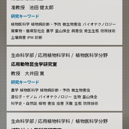
准教授 池田 健太郎
研究キーワード
植物医科学
植物病診断・予防
微生物害虫
バイオテクノロジー
廃棄物・循環型社会
農学
里山保全
病害虫
発生生態
防除技術
土壌病害
IPM
診断
生命科学部 / 応用植物科学科 / 植物医科学分野
応用動物昆虫学研究室
教授 大井田 寛
研究キーワード
農学
植物医科学
植物病診断・予防
微生物害虫
遺伝子・ゲノム
バイオテクノロジー
生物
里山保全
科学史・自然誌
植物
害虫
虫害
天敵
生態
防除技術
生命科学部 / 応用植物科学科 / 植物医科学分野