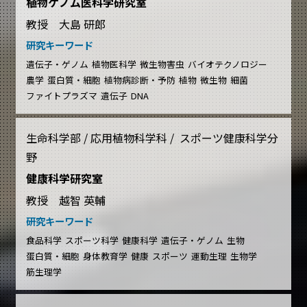
植物ゲノム医科学研究室
教授 大島 研郎
研究キーワード
遺伝子・ゲノム
植物医科学
微生物害虫
バイオテクノロジー
農学
蛋白質・細胞
植物病診断・予防
植物
微生物
細菌
ファイトプラズマ
遺伝子
DNA
生命科学部 / 応用植物科学科 / スポーツ健康科学分
野
健康科学研究室
教授 越智 英輔
研究キーワード
食品科学
スポーツ科学
健康科学
遺伝子・ゲノム
生物
蛋白質・細胞
身体教育学
健康
スポーツ
運動生理
生物学
筋生理学