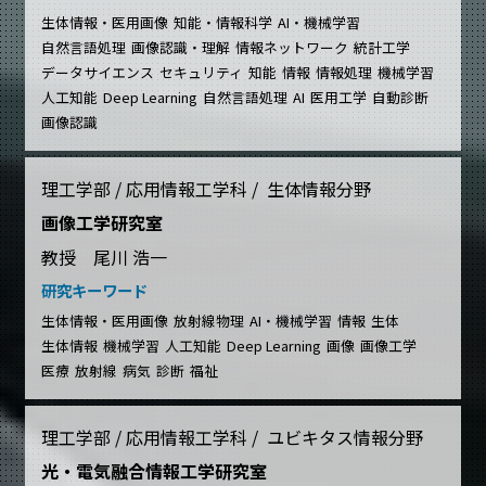
生体情報・医用画像
知能・情報科学
AI・機械学習
自然言語処理
画像認識・理解
情報ネットワーク
統計工学
データサイエンス
セキュリティ
知能
情報
情報処理
機械学習
人工知能
Deep Learning
自然言語処理
AI
医用工学
自動診断
画像認識
理工学部 / 応用情報工学科 / 生体情報分野
画像工学研究室
教授 尾川 浩一
研究キーワード
生体情報・医用画像
放射線物理
AI・機械学習
情報
生体
生体情報
機械学習
人工知能
Deep Learning
画像
画像工学
医療
放射線
病気
診断
福祉
理工学部 / 応用情報工学科 / ユビキタス情報分野
光・電気融合情報工学研究室