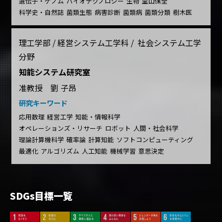
遺伝子・ゲノム
バイオテクノロジー
生物
里山保全
科学史・自然誌
菌類生態
病害診断
菌類病
菌類分類
樹木医
理工学部 / 経営システム工学科 / 社会システム工学
分野
知能システム研究室
准教授 劉 子昂
研究キーワード
応用数理
経営工学
知能・情報科学
オペレーションズ・リサーチ
ロボット
人間・社会科学
理論計算機科学
確率論
計算知能
ソフトコンピューティング
最適化
アルゴリズム
人工知能
機械学習
意思決定
SDGs目標一覧