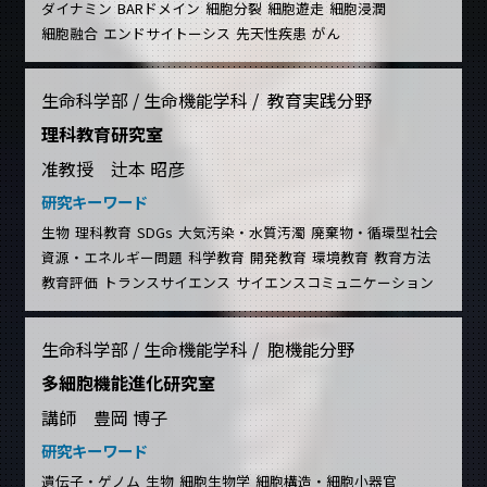
ダイナミン
BARドメイン
細胞分裂
細胞遊走
細胞浸潤
細胞融合
エンドサイトーシス
先天性疾患
がん
生命科学部 / 生命機能学科 / 教育実践分野
理科教育研究室
准教授 辻本 昭彦
研究キーワード
生物
理科教育
SDGs
大気汚染・水質汚濁
廃棄物・循環型社会
資源・エネルギー問題
科学教育
開発教育
環境教育
教育方法
教育評価
トランスサイエンス
サイエンスコミュニケーション
生命科学部 / 生命機能学科 / 胞機能分野
多細胞機能進化研究室
講師 豊岡 博子
研究キーワード
遺伝子・ゲノム
生物
細胞生物学
細胞構造・細胞小器官