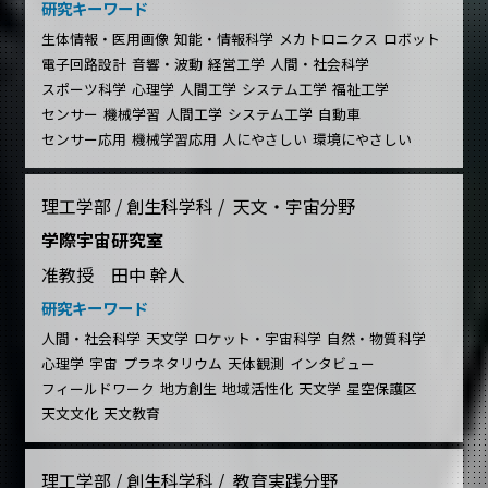
研究キーワード
生体情報・医用画像
知能・情報科学
メカトロニクス
ロボット
電子回路設計
音響・波動
経営工学
人間・社会科学
スポーツ科学
心理学
人間工学
システム工学
福祉工学
センサー
機械学習
人間工学
システム工学
自動車
センサー応用
機械学習応用
人にやさしい
環境にやさしい
理工学部 / 創生科学科 / 天文・宇宙分野
学際宇宙研究室
准教授 田中 幹人
研究キーワード
人間・社会科学
天文学
ロケット・宇宙科学
自然・物質科学
心理学
宇宙
プラネタリウム
天体観測
インタビュー
フィールドワーク
地方創生
地域活性化
天文学
星空保護区
天文文化
天文教育
理工学部 / 創生科学科 / 教育実践分野