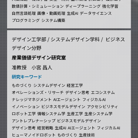
数値計算・シミュレーション
ディープラーニング
強化学習
自然言語処理
画像・動画処理
生成AI
データサイエンス
プログラミング
システム構築
デザイン工学部 / システムデザイン学科 / ビジネス
デザイン分野
産業価値デザイン研究室
准教授 小宮 昌人
研究キーワード
ものづくり
システムデザイン
経営工学
オペレーションズ・リサーチ
デザイン思考
エコシステム
ナレッジマネジメント
AIエージェント
フィジカルAI
イノベーション
ビジネスモデルデザイン
アクセシビリティ
ロボット工学
情報システム学
生産工学
生産システム学
アントレプレナーシップ
ビジネスモデルデザイン
デザイン思考
経営戦略
生成AI
AIエージェント
フィジカルAI
ヒューマノイドロボット
ものづくり
生産技術