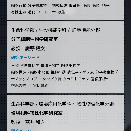
細胞行動
分子微生物学
情報伝達
蛋白質・細胞
細胞
精子
有性生殖
進化
ユードリナ
緑藻
生命科学部 / 生命機能学科 / 細胞機能分野
分子細胞生物学研究室
教授 廣野 雅文
研究キーワード
生物
蛋白質科学
構造生物学
細胞生物学
細胞構造・細胞小器官
細胞行動
遺伝子・ゲノム
分子微生物学
ナノテクノロジー
タンパク質
クラミドモナス
遺伝子操作
突然変異
中心体
繊毛
生命科学部 / 環境応用化学科 / 物性物理化学分野
環境材料物性化学研究室
教授 髙井 和之
研究キーワード