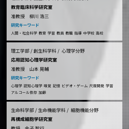
教育臨床科学研究室
准教授 柳川 浩三
研究キーワード
人間・社会科学
教育
学習
教員
教職
指導
中学校
高校
理工学部 / 創生科学科 / 心理学分野
応用認知心理学研究室
准教授 山本 晃輔
研究キーワード
心理学
認知心理学
嗅覚
記憶
ビデオ・ゲーム
尺度開発
学習
アルコール依存
加齢
生命科学部 / 生命機能学科 / 細胞機能分野
再構成細胞学研究室
教授 金子 智行