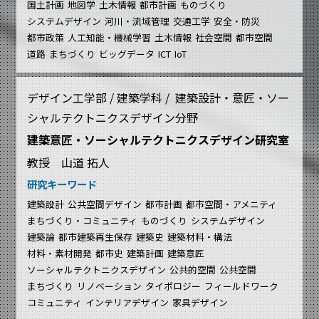
国土計画
地図学
土木情報
都市計画
ものづくり
システムデザイン
河川・流域管理
交通工学
安全・防災
都市政策
人工知能・機械学習
土木情報
社会空間
都市空間
道路
まちづくり
ビッグデータ
ICT
IoT
デザイン工学部 / 建築学科 / 建築設計・意匠・ソー
シャルテクトニクスデザイン分野
建築意匠・ソーシャルテクトニクスデザイン研究室
教授 山道 拓人
研究キーワード
建築設計
公共空間デザイン
都市計画
都市空間・アメニティ
まちづくり・コミュニティ
ものづくり
システムデザイン
建築論
都市建築再生保存
建築史
建築材料・構法
材料・素材開発
都市史
建築計画
建築意匠
ソーシャルテクトニクスデザイン
公共的空間
公共空間
まちづくり
リノベーション
タイポロジー
フィールドワーク
コミュニティ
インテリアデザイン
家具デザイン