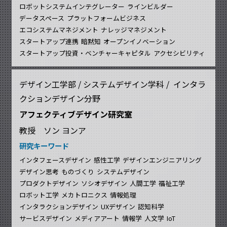
ロボットシステムインテグレーター
ラインビルダー
データスペース
プラットフォームビジネス
エコシステムマネジメント
ナレッジマネジメント
スタートアップ連携
暗黙知
オープンイノベーション
スタートアップ投資・ベンチャーキャピタル
アクセシビリティ
デザイン工学部 / システムデザイン学科 / インタラ
クションデザイン分野
アフェクティブデザイン研究室
教授 ソン ヨンア
研究キーワード
インタフェースデザイン
感性工学
デザインエンジニアリング
デザイン思考
ものづくり
システムデザイン
プロダクトデザイン
ソシオデザイン
人間工学
福祉工学
ロボット工学
メカトロニクス
情報処理
インタラクションデザイン
UXデザイン
認知科学
サービスデザイン
メディアアート
情報学
人文学
IoT