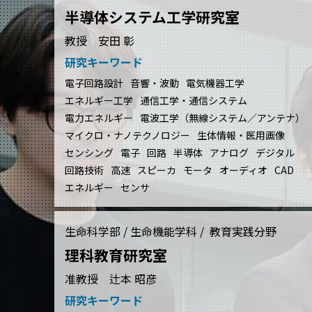
半導体システム工学研究室
教授 安田 彰
研究キーワード
電子回路設計
音響・波動
電気機器工学
エネルギー工学
通信工学・通信システム
電力エネルギー
電波工学（無線システム／アンテナ）
マイクロ・ナノテクノロジー
生体情報・医用画像
センシング
電子
回路
半導体
アナログ
デジタル
回路技術
高速
スピーカ
モータ
オーディオ
CAD
エネルギー
センサ
生命科学部 / 生命機能学科 / 教育実践分野
理科教育研究室
准教授 辻本 昭彦
研究キーワード