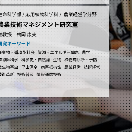
生命科学部 / 応用植物科学科 / 農業経営学分野
農業技術マネジメント研究室
准教授 鶴岡 康夫
研究キーワード
廃棄物・循環型社会
資源・エネルギー問題
農学
植物医科学
科学史・自然誌
生物
植物病診断・予防
微生物害虫
里山保全
病害抵抗性
農業経営
技術経営
技術革新
技術普及
情報通信技術