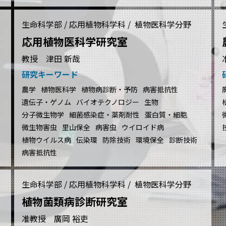
生命科学部 / 応用植物科学科 / 植物医科学分野
応用植物医科学研究室
教授 津田 新哉
研究キーワード
農学
植物医科学
植物病診断・予防
病害抵抗性
遺伝子・ゲノム
バイオテクノロジー
生物
分子微生物学
細菌感染症・薬剤耐性
蛋白質・細胞
微生物害虫
里山保全
病害虫
ウイロイド病
植物ウイルス病
伝染環
防除技術
環境保全
診断技術
病害抵抗性
生命科学部 / 応用植物科学科 / 植物医科学分野
植物菌類病診断研究室
准教授 廣岡 裕吏