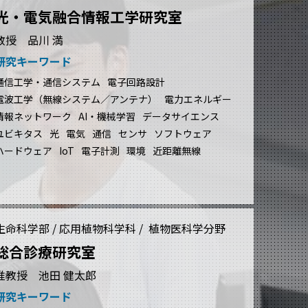
光・電気融合情報工学研究室
教授 品川 満
研究キーワード
通信工学・通信システム
電子回路設計
電波工学（無線システム／アンテナ）
電力エネルギー
情報ネットワーク
AI・機械学習
データサイエンス
ユビキタス
光
電気
通信
センサ
ソフトウェア
ハードウェア
IoT
電子計測
環境
近距離無線
生命科学部 / 応用植物科学科 / 植物医科学分野
総合診療研究室
准教授 池田 健太郎
研究キーワード