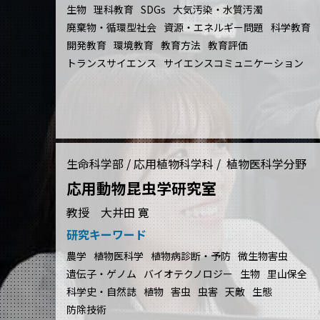
生物
理科教育
SDGs
大気汚染・水質汚濁
廃棄物・循環型社会
資源・エネルギー問題
科学教育
開発教育
環境教育
教育方法
教育評価
トランスサイエンス
サイエンスコミュニケーション
生命科学部 / 応用植物科学科 / 植物医科学分野
応用動物昆虫学研究室
教授 大井田 寛
研究キーワード
農学
植物医科学
植物病診断・予防
微生物害虫
遺伝子・ゲノム
バイオテクノロジー
生物
里山保全
科学史・自然誌
植物
害虫
虫害
天敵
生態
防除技術