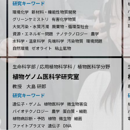
研究キーワード
環境化学
新材料・機能性物質開発
グリーンケミストリ
有害化学物質
大気汚染・水質汚濁
廃棄物・循環型社会
資源・エネルギー問題
ナノテクノロジー
農学
水科学・温泉科学
先端科学
汚染物質
環境問題
自然環境
ゼオライト
粘土鉱物
生命科学部 / 応用植物科学科 / 植物医科学分野
植物ゲノム医科学研究室
教授 大島 研郎
研究キーワード
遺伝子・ゲノム
植物医科学
微生物害虫
バイオテクノロジー
農学
蛋白質・細胞
植物病診断・予防
植物
微生物
細菌
ファイトプラズマ
遺伝子
DNA