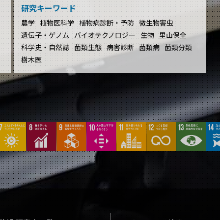
研究キーワード
農学
植物医科学
植物病診断・予防
微生物害虫
遺伝子・ゲノム
バイオテクノロジー
生物
里山保全
科学史・自然誌
菌類生態
病害診断
菌類病
菌類分類
樹木医