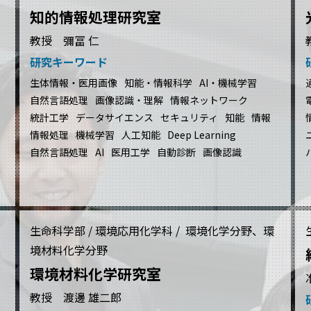
知的情報処理研究室
教授 彌冨 仁
研究キーワード
生体情報・医用画像
知能・情報科学
AI・機械学習
自然言語処理
画像認識・理解
情報ネットワーク
統計工学
データサイエンス
セキュリティ
知能
情報
情報処理
機械学習
人工知能
Deep Learning
自然言語処理
AI
医用工学
自動診断
画像認識
生命科学部 / 環境応用化学科 / 環境化学分野、環
境材料化学分野
環境材料化学研究室
教授 渡邊 雄二郎