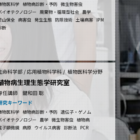
植物医科学
植物病診断・予防
微生物害虫
バイオテクノロジー
廃棄物・循環型社会
農学
里山保全
病害虫
発生生態
防除技術
土壌病害
IPM
診断
生命科学部 / 応用植物科学科 / 植物医科学分野
植物病生理生態学研究室
専任講師 鍵和田 聡
研究キーワード
植物医科学
植物病診断・予防
遺伝子・ゲノム
バイオテクノロジー
農学
微生物害虫
植物病
電子顕微鏡
病原
ウイルス病害
診断法
PCR