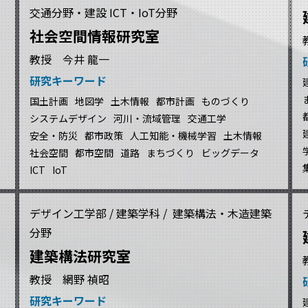
交通分野・建設 ICT・IoT分野
社会空間情報研究室
教授 今井 龍一
研究キーワード
国土計画
地図学
土木情報
都市計画
ものづくり
システムデザイン
河川・流域管理
交通工学
安全・防災
都市政策
人工知能・機械学習
土木情報
社会空間
都市空間
道路
まちづくり
ビッグデータ
ICT
IoT
デザイン工学部 / 建築学科 / 建築構法・木造建築
分野
建築構法研究室
教授 網野 禎昭
研究キーワード