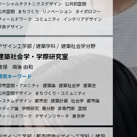
ソーシャルテクトニクスデザイン
公共的空間
公共空間
まちづくり
リノベーション
タイポロジー
フィールドワーク
コミュニティ
インテリアデザイン
家具デザイン
デザイン工学部 / 建築学科 / 建築社会学分野
建築社会学・学際研究室
教授 南後 由和
研究キーワード
都市空間・アメニティ
建築論
建築社会学
建築史
公共空間デザイン
まちづくり・コミュニティ
システムデザイン
都市史
建築計画
社会学
都市論
メディア論
学際研究
異分野
非専門家
空間
フィールドワーク
デザインリサーチ
東京学
デザイン工学部 / 都市環境デザイン工学科 / 建設