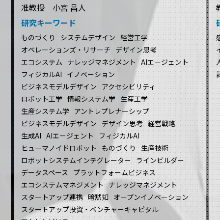
准教授 小宮 昌人
研究キーワード
ものづくり
システムデザイン
経営工学
オペレーションズ・リサーチ
デザイン思考
エコシステム
ナレッジマネジメント
AIエージェント
フィジカルAI
イノベーション
ビジネスモデルデザイン
アクセシビリティ
ロボット工学
情報システム学
生産工学
生産システム学
アントレプレナーシップ
ビジネスモデルデザイン
デザイン思考
経営戦略
生成AI
AIエージェント
フィジカルAI
ヒューマノイドロボット
ものづくり
生産技術
ロボットシステムインテグレーター
ラインビルダー
データスペース
プラットフォームビジネス
エコシステムマネジメント
ナレッジマネジメント
スタートアップ連携
暗黙知
オープンイノベーション
スタートアップ投資・ベンチャーキャピタル