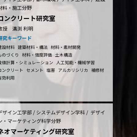
材料・施工分野
コンクリート研究室
教授 溝渕 利明
研究キーワード
建設材料
建築材料・構法
材料・素材開発
ものづくり
材料・強度評価
土木構造
数値計算・シミュレーション
人工知能・機械学習
コンクリート
セメント
塩害
アルカリシリカ
補修材
有効利用
デザイン工学部 / システムデザイン学科 / デザイ
ン・マーケティング科学分野
ネオマーケティング研究室