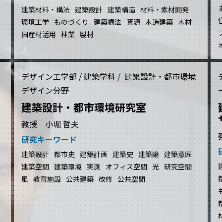
建築材料・構法
建築設計
建築構造
材料・素材開発
環境工学
ものづくり
建築構法
資源
木造建築
木材
国産材活用
林業
製材
デザイン工学部 / 建築学科 / 建築設計・都市環境
デザイン分野
建築設計・都市環境研究室
教授 小堀 哲夫
研究キーワード
建築設計
都市史
建築計画
建築史
建築論
建築意匠
建築空間
建築環境
実測
オフィス空間
光
研究空間
風
教育施設
公共建築
改修
公共空間