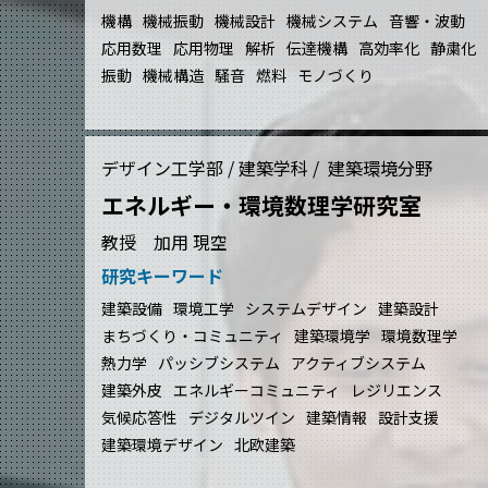
機構
機械振動
機械設計
機械システム
音響・波動
応用数理
応用物理
解析
伝達機構
高効率化
静粛化
振動
機械構造
騒音
燃料
モノづくり
デザイン工学部 / 建築学科 / 建築環境分野
エネルギー・環境数理学研究室
教授 加用 現空
研究キーワード
建築設備
環境工学
システムデザイン
建築設計
まちづくり・コミュニティ
建築環境学
環境数理学
熱力学
パッシブシステム
アクティブシステム
建築外皮
エネルギーコミュニティ
レジリエンス
気候応答性
デジタルツイン
建築情報
設計支援
建築環境デザイン
北欧建築