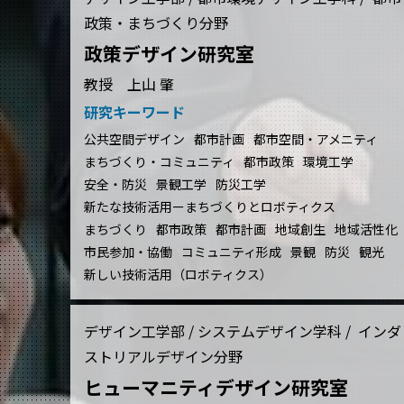
政策・まちづくり分野
政策デザイン研究室
教授 上山 肇
研究キーワード
公共空間デザイン
都市計画
都市空間・アメニティ
まちづくり・コミュニティ
都市政策
環境工学
安全・防災
景観工学
防災工学
新たな技術活用ーまちづくりとロボティクス
まちづくり
都市政策
都市計画
地域創生
地域活性化
市民参加・協働
コミュニティ形成
景観
防災
観光
新しい技術活用（ロボティクス）
デザイン工学部 / システムデザイン学科 / インダ
ストリアルデザイン分野
ヒューマニティデザイン研究室