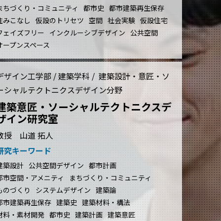
まちづくり・コミュニティ
都市史
都市建築再生保存
住みこなし
仮設のトリセツ
空間
社会実験
仮設住宅
フェイズフリー
インクルーシブデザイン
公共空間
オープンスペース
デザイン工学部 / 建築学科 / 建築設計・意匠・ソ
ーシャルテクトニクスデザイン分野
建築意匠・ソーシャルテクトニクスデ
ザイン研究室
教授 山道 拓人
研究キーワード
建築設計
公共空間デザイン
都市計画
都市空間・アメニティ
まちづくり・コミュニティ
ものづくり
システムデザイン
建築論
都市建築再生保存
建築史
建築材料・構法
材料・素材開発
都市史
建築計画
建築意匠