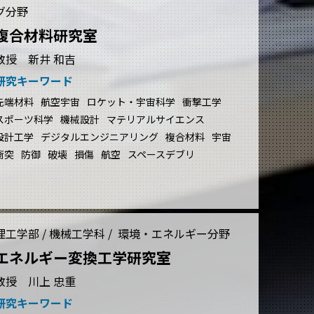
グ分野
複合材料研究室
教授 新井 和吉
研究キーワード
先端材料
航空宇宙
ロケット・宇宙科学
衝撃工学
スポーツ科学
機械設計
マテリアルサイエンス
設計工学
デジタルエンジニアリング
複合材料
宇宙
衝突
防御
破壊
損傷
航空
スペースデブリ
理工学部 / 機械工学科 / 環境・エネルギー分野
エネルギー変換工学研究室
教授 川上 忠重
研究キーワード