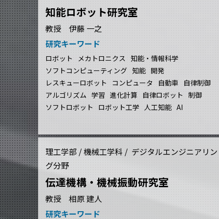
知能ロボット研究室
教授 伊藤 一之
研究キーワード
ロボット
メカトロニクス
知能・情報科学
ソフトコンピューティング
知能
開発
レスキューロボット
コンピュータ
自動車
自律制御
アルゴリズム
学習
進化計算
自律ロボット
制御
ソフトロボット
ロボット工学
人工知能
AI
理工学部 / 機械工学科 / デジタルエンジニアリン
グ分野
伝達機構・機械振動研究室
教授 相原 建人
研究キーワード