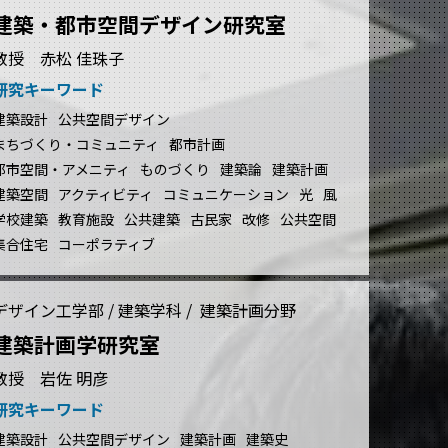
建築・都市空間デザイン研究室
教授 赤松 佳珠子
研究キーワード
建築設計
公共空間デザイン
まちづくり・コミュニティ
都市計画
都市空間・アメニティ
ものづくり
建築論
建築計画
建築空間
アクティビティ
コミュニケーション
光
風
学校建築
教育施設
公共建築
古民家
改修
公共空間
集合住宅
コーポラティブ
デザイン工学部 / 建築学科 / 建築計画分野
建築計画学研究室
教授 岩佐 明彦
研究キーワード
建築設計
公共空間デザイン
建築計画
建築史