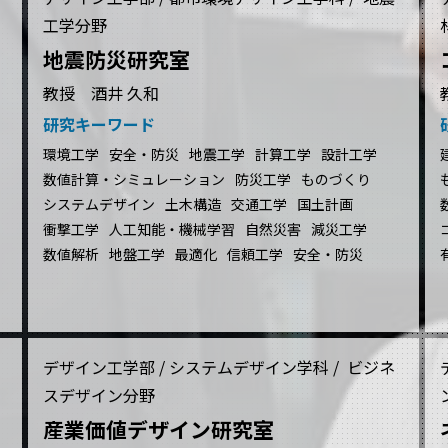
工学分野
地震防災研究室
教授 酒井 久和
研究キーワード
環境工学
安全・防災
地震工学
計算工学
設計工学
数値計算・シミュレーション
防災工学
ものづくり
システムデザイン
土木構造
交通工学
国土計画
衝撃工学
人工知能・機械学習
自然災害
減災工学
数値解析
地盤工学
最適化
信頼工学
安全・防災
デザイン工学部 / システムデザイン学科 / ビジネ
スデザイン分野
産業価値デザイン研究室