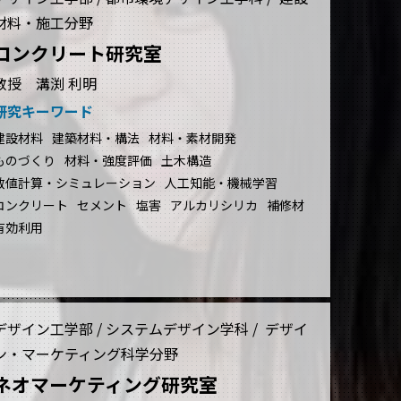
材料・施工分野
コンクリート研究室
教授 溝渕 利明
研究キーワード
建設材料
建築材料・構法
材料・素材開発
ものづくり
材料・強度評価
土木構造
数値計算・シミュレーション
人工知能・機械学習
コンクリート
セメント
塩害
アルカリシリカ
補修材
有効利用
デザイン工学部 / システムデザイン学科 / デザイ
ン・マーケティング科学分野
ネオマーケティング研究室