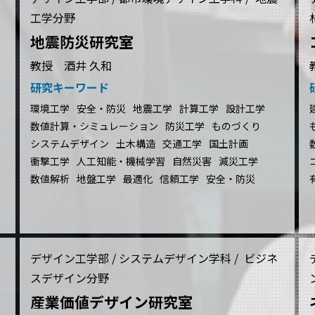
工学分野
地震防災研究室
教授 酒井 久和
研究キーワード
環境工学
安全・防災
地震工学
計算工学
設計工学
数値計算・シミュレーション
防災工学
ものづくり
システムデザイン
土木構造
交通工学
国土計画
衝撃工学
人工知能・機械学習
自然災害
減災工学
数値解析
地盤工学
最適化
信頼工学
安全・防災
デザイン工学部 / システムデザイン学科 / ビジネ
スデザイン分野
産業価値デザイン研究室