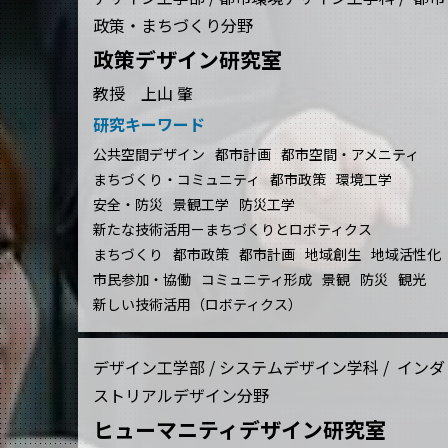
政策・まちづくり分野
政策デザイン研究室
教授 上山 肇
研究キーワード
公共空間デザイン
都市計画
都市空間・アメニティ
まちづくり・コミュニティ
都市政策
環境工学
安全・防災
景観工学
防災工学
新たな技術活用ーまちづくりとロボティクス
まちづくり
都市政策
都市計画
地域創生
地域活性化
市民参加・協働
コミュニティ形成
景観
防災
観光
新しい技術活用（ロボティクス）
デザイン工学部 / システムデザイン学科 / インダ
ストリアルデザイン分野
ヒューマニティデザイン研究室