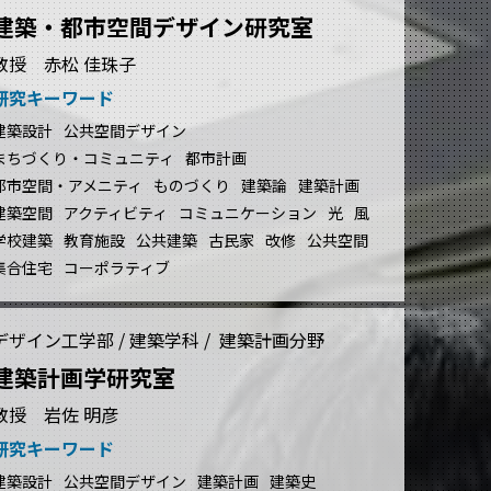
建築・都市空間デザイン研究室
教授 赤松 佳珠子
研究キーワード
建築設計
公共空間デザイン
まちづくり・コミュニティ
都市計画
都市空間・アメニティ
ものづくり
建築論
建築計画
建築空間
アクティビティ
コミュニケーション
光
風
学校建築
教育施設
公共建築
古民家
改修
公共空間
集合住宅
コーポラティブ
デザイン工学部 / 建築学科 / 建築計画分野
建築計画学研究室
教授 岩佐 明彦
研究キーワード
建築設計
公共空間デザイン
建築計画
建築史