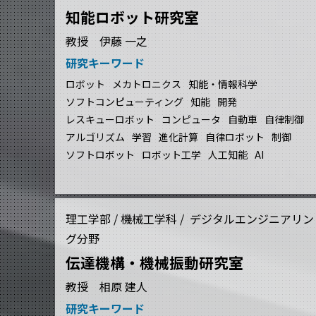
知能ロボット研究室
教授 伊藤 一之
研究キーワード
ロボット
メカトロニクス
知能・情報科学
ソフトコンピューティング
知能
開発
レスキューロボット
コンピュータ
自動車
自律制御
アルゴリズム
学習
進化計算
自律ロボット
制御
ソフトロボット
ロボット工学
人工知能
AI
理工学部 / 機械工学科 / デジタルエンジニアリン
グ分野
伝達機構・機械振動研究室
教授 相原 建人
研究キーワード