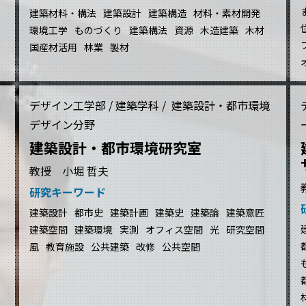
建築材料・構法
建築設計
建築構造
材料・素材開発
環境工学
ものづくり
建築構法
資源
木造建築
木材
国産材活用
林業
製材
デザイン工学部 / 建築学科 / 建築設計・都市環境
デザイン分野
建築設計・都市環境研究室
教授 小堀 哲夫
研究キーワード
建築設計
都市史
建築計画
建築史
建築論
建築意匠
建築空間
建築環境
実測
オフィス空間
光
研究空間
風
教育施設
公共建築
改修
公共空間