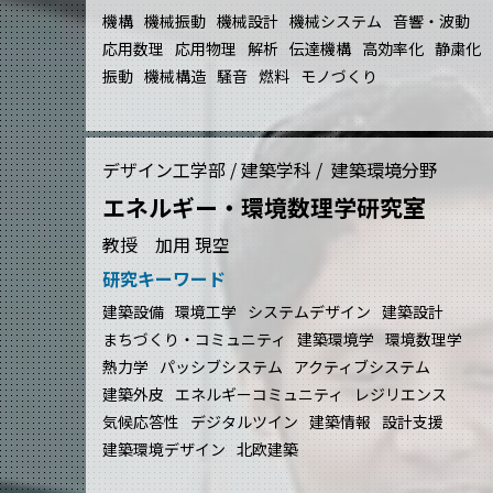
機構
機械振動
機械設計
機械システム
音響・波動
応用数理
応用物理
解析
伝達機構
高効率化
静粛化
振動
機械構造
騒音
燃料
モノづくり
デザイン工学部 / 建築学科 / 建築環境分野
エネルギー・環境数理学研究室
教授 加用 現空
研究キーワード
建築設備
環境工学
システムデザイン
建築設計
まちづくり・コミュニティ
建築環境学
環境数理学
熱力学
パッシブシステム
アクティブシステム
建築外皮
エネルギーコミュニティ
レジリエンス
気候応答性
デジタルツイン
建築情報
設計支援
建築環境デザイン
北欧建築