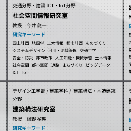
交通分野・建設 ICT・IoT分野
社会空間情報研究室
教授 今井 龍一
研究キーワード
国土計画
地図学
土木情報
都市計画
ものづくり
システムデザイン
河川・流域管理
交通工学
安全・防災
都市政策
人工知能・機械学習
土木情報
社会空間
都市空間
道路
まちづくり
ビッグデータ
ICT
IoT
デザイン工学部 / 建築学科 / 建築構法・木造建築
分野
建築構法研究室
教授 網野 禎昭
研究キーワード