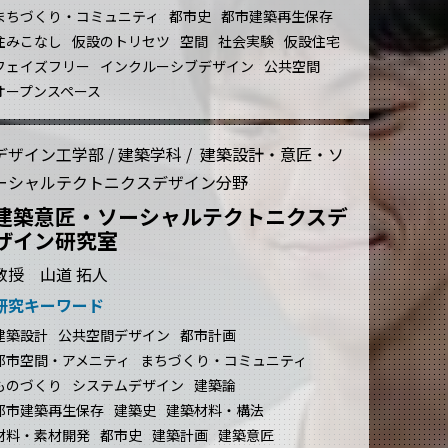
まちづくり・コミュニティ
都市史
都市建築再生保存
住みこなし
仮設のトリセツ
空間
社会実験
仮設住宅
フェイズフリー
インクルーシブデザイン
公共空間
オープンスペース
デザイン工学部 / 建築学科 / 建築設計・意匠・ソ
ーシャルテクトニクスデザイン分野
建築意匠・ソーシャルテクトニクスデ
ザイン研究室
教授 山道 拓人
研究キーワード
建築設計
公共空間デザイン
都市計画
都市空間・アメニティ
まちづくり・コミュニティ
ものづくり
システムデザイン
建築論
都市建築再生保存
建築史
建築材料・構法
材料・素材開発
都市史
建築計画
建築意匠