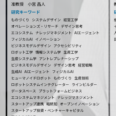
准教授 小宮 昌人
研究キーワード
ものづくり
システムデザイン
経営工学
オペレーションズ・リサーチ
デザイン思考
エコシステム
ナレッジマネジメント
AIエージェント
フィジカルAI
イノベーション
ビジネスモデルデザイン
アクセシビリティ
ロボット工学
情報システム学
生産工学
生産システム学
アントレプレナーシップ
ビジネスモデルデザイン
デザイン思考
経営戦略
生成AI
AIエージェント
フィジカルAI
ヒューマノイドロボット
ものづくり
生産技術
ロボットシステムインテグレーター
ラインビルダー
データスペース
プラットフォームビジネス
エコシステムマネジメント
ナレッジマネジメント
スタートアップ連携
暗黙知
オープンイノベーション
スタートアップ投資・ベンチャーキャピタル