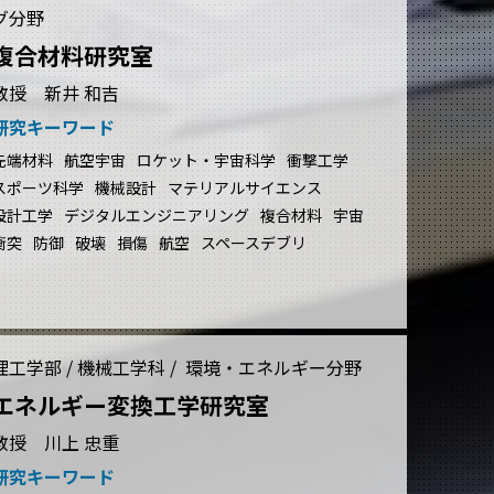
グ分野
複合材料研究室
教授 新井 和吉
研究キーワード
先端材料
航空宇宙
ロケット・宇宙科学
衝撃工学
スポーツ科学
機械設計
マテリアルサイエンス
設計工学
デジタルエンジニアリング
複合材料
宇宙
衝突
防御
破壊
損傷
航空
スペースデブリ
理工学部 / 機械工学科 / 環境・エネルギー分野
エネルギー変換工学研究室
教授 川上 忠重
研究キーワード