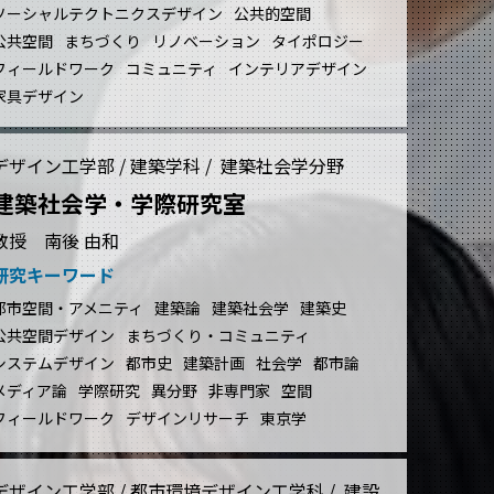
ソーシャルテクトニクスデザイン
公共的空間
公共空間
まちづくり
リノベーション
タイポロジー
フィールドワーク
コミュニティ
インテリアデザイン
家具デザイン
デザイン工学部 / 建築学科 / 建築社会学分野
建築社会学・学際研究室
教授 南後 由和
研究キーワード
都市空間・アメニティ
建築論
建築社会学
建築史
公共空間デザイン
まちづくり・コミュニティ
システムデザイン
都市史
建築計画
社会学
都市論
メディア論
学際研究
異分野
非専門家
空間
フィールドワーク
デザインリサーチ
東京学
デザイン工学部 / 都市環境デザイン工学科 / 建設